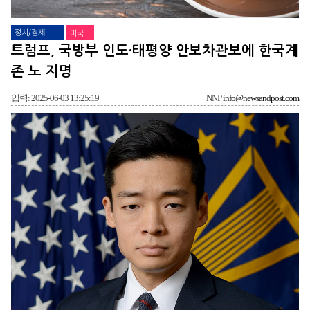
정치/경제
미국
트럼프, 국방부 인도·태평양 안보차관보에 한국계
존 노 지명
입력: 2025-06-03 13:25:19
NNP
info@newsandpost.com