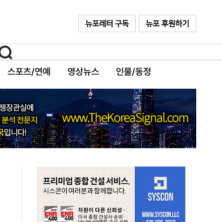
스포츠/연예
영상뉴스
인물/동정