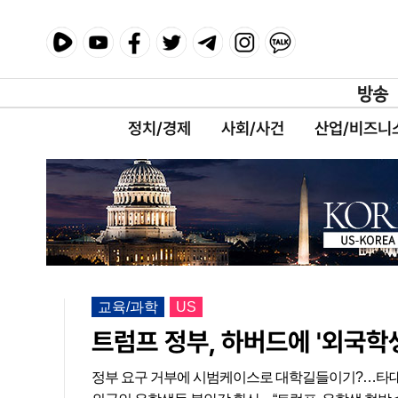
정치/경제
사회/사건
산업/비즈니
교육/과학
US
트럼프 정부, 하버드에 '외국학
정부 요구 거부에 시범케이스로 대학길들이기?…타