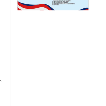
인
토
으
에