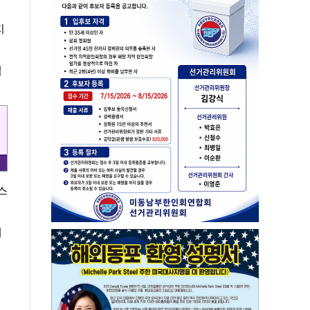
지
책
스
대