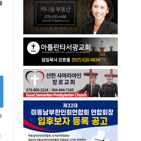
를
는
0
이