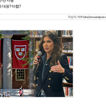
수단 사용”
 대응? 타협?
작성자: NNP
info@newsandpost.