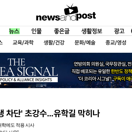
스
교육/과학
생활/건강
문화/예술
종교/영성
생 차단' 초강수…유학길 막히나
대학에도 적용 시사