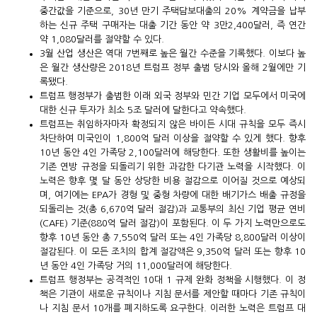
중간값을 기준으로, 30년 만기 주택담보대출의 20% 계약금을 납부
하는 신규 주택 구매자는 대출 기간 동안 약 3만2,400달러, 즉 연간
약 1,080달러를 절약할 수 있다.
3월 산업 생산은 역대 7번째로 높은 월간 수준을 기록했다. 이보다 높
은 월간 생산량은 2018년 트럼프 정부 출범 당시와 올해 2월에만 기
록됐다.
트럼프 행정부가 출범한 이래 외국 정부와 민간 기업 모두에서 미국에
대한 신규 투자가 최소 5조 달러에 달한다고 약속했다.
트럼프는 취임하자마자 확정되지 않은 바이든 시대 규칙을 모두 즉시
차단하여 미국인이 1,800억 달러 이상을 절약할 수 있게 했다. 향후
10년 동안 4인 가족당 2,100달러에 해당한다. 또한 생활비를 높이는
기존 연방 규정을 되돌리기 위한 과감한 다기관 노력을 시작했다. 이
노력은 향후 몇 달 동안 상당한 비용 절감으로 이어질 것으로 예상되
며, 여기에는 EPA가 경형 및 중형 차량에 대한 배기가스 배출 규정을
되돌리는 것(총 6,670억 달러 절감)과 교통부의 최신 기업 평균 연비
(CAFE) 기준(880억 달러 절감)이 포함된다. 이 두 가지 노력만으로도
향후 10년 동안 총 7,550억 달러 또는 4인 가족당 8,800달러 이상이
절감된다. 이 모든 조치의 합계 절감액은 9,350억 달러 또는 향후 10
년 동안 4인 가족당 거의 11,000달러에 해당한다.
트럼프 행정부는 공격적인 10대 1 규제 완화 정책을 시행했다. 이 정
책은 기관이 새로운 규칙이나 지침 문서를 제안할 때마다 기존 규칙이
나 지침 문서 10개를 폐지하도록 요구한다. 이러한 노력은 트럼프 대