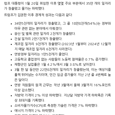
럼프 대통령이 1월 20일 취임한 이후 몇몇 주요 부문에서 35만 개의 일자리
가 창출됐고 물가는 하락했다.
트럼프가 집권한 이후 경제적 성과는 다음과 같다:
34만5천개의 일자리가 창출됐고, 그 중 18만8천개(54%)는 정부와
아무 관련 없는 분야에서 이뤄졌다.
광산 및 벌목 관련 일자리 2천개가 창출됐다.
건설 일자리 2만7천개가 창출됐다.
제조업 일자리 9천개가 창출됐다.(2023년 1월부터 2024년 12월까
지 매달 제조업 일자리 6천개가 사라졌다)
연방정부 일자리는 1만5천개가 줄었다.
고등학교 졸업장이 없는 사람들의 노동력 참여율은 0.7% 증가했다.
재향군인 실업률은 1월 4.2%에서 3월 3.8%로 낮아졌다.
3월 한 달 동안만 22만8천개의 일자리가 창출됐는데, 이는 예상치를
훌쩍 뛰어넘는 수치이며, 민간 임금 증가율이 지난 2년 중 4번째로 높
은 달이다.
연방 직원들의 원격 근무는 작년 3월에서 올해 3월까지 16%포인트
이상 감소했다.
처방약 가격이 2% 이상 하락했다. 지난달 처방약 가격 하락폭은 기록
상 최대치를 기록했다.
소비자물가지수(CPI)로 측정한 가솔린 가격은 7% 하락했다.
에너지 가격이 2% 하락했다.