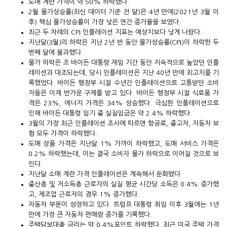
도매 계란 가격이 약 50% 하락했다.
2월 물가상승률(최신 데이터 기준 전 달)은 4년 만에(2021년 3월 이
후) 핵심 물가상승률이 가장 낮은 연간 증가율을 보였다.
최근 두 차례의 CPI 인플레이션 지표는 예상치보다 낮게 나왔다.
지난달(3월)의 하락은 지난 2년 반 동안 물가상승률(CPI)이 하락한 두
번째 달에 불과했다.
물가 하락은 조 바이든 대통령 재임 기간 동안 지속적으로 높았던 인플
레이션과 대조되는데, 당시 인플레이션은 지난 40년 만에 최고치를 기
록했었다. 바이든 행정부 시절 수년간 인플레이션으로 고통받던 소비
자들은 이제 반가운 구제를 받고 있다. 바이든 행정부 시절 식료품 가
격은 23%, 에너지 가격은 34% 상승했다. 극심한 인플레이션으로
인해 바이든 대통령 임기 중 실질임금은 약 2.4% 하락했다.
3월의 가장 최근 인플레이션 조사에 따르면 항공료, 중고차, 자동차 보
험 모두 가격이 하락했다.
도매 상품 가격은 지난달 1% 가까이 하락했고, 도매 서비스 가격은
0.2% 하락했는데, 이는 결국 소비자 물가 하락으로 이어질 것으로 보
인다.
지난달 소매 계란 가격 인플레이션은 계속해서 둔화됐다.
중산층 및 저소득층 근로자의 실질 평균 시간당 소득은 0.4% 증가했
고, 제조업 근로자의 경우 1% 증가했다.
자동차 부문이 성장하고 있다. 트럼프 대통령 취임 이후 3월에는 1년
만에 가장 큰 자동차 판매량 증가를 기록했다.
주택담보대출 금리는 약 0.4%포인트 하락했다. 최근 미국 주택 가격