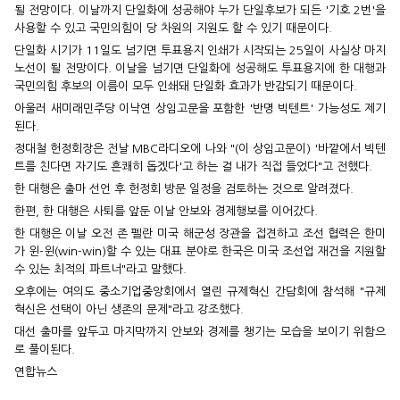
될 전망이다. 이날까지 단일화에 성공해야 누가 단일후보가 되든 '기호 2번'을
사용할 수 있고 국민의힘이 당 차원의 지원도 할 수 있기 때문이다.
단일화 시기가 11일도 넘기면 투표용지 인쇄가 시작되는 25일이 사실상 마지
노선이 될 전망이다. 이날을 넘기면 단일화에 성공해도 투표용지에 한 대행과
국민의힘 후보의 이름이 모두 인쇄돼 단일화 효과가 반감되기 때문이다.
아울러 새미래민주당 이낙연 상임고문을 포함한 '반명 빅텐트' 가능성도 제기
된다.
정대철 헌정회장은 전날 MBC라디오에 나와 "(이 상임고문이) '바깥에서 빅텐
트를 친다면 자기도 흔쾌히 돕겠다'고 하는 걸 내가 직접 들었다"고 전했다.
한 대행은 출마 선언 후 헌정회 방문 일정을 검토하는 것으로 알려졌다.
한편, 한 대행은 사퇴를 앞둔 이날 안보와 경제행보를 이어갔다.
한 대행은 이날 오전 존 펠란 미국 해군성 장관을 접견하고 조선 협력은 한미
가 윈-윈(win-win)할 수 있는 대표 분야로 한국은 미국 조선업 재건을 지원할
수 있는 최적의 파트너"라고 말했다.
오후에는 여의도 중소기업중앙회에서 열린 규제혁신 간담회에 참석해 "규제
혁신은 선택이 아닌 생존의 문제"라고 강조했다.
대선 출마를 앞두고 마지막까지 안보와 경제를 챙기는 모습을 보이기 위함으
로 풀이된다.
연합뉴스