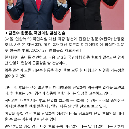
▲
김문수·한동훈, 국민의힘 결선 진출
(서울=연합뉴스) 국민의힘 대선 최종 경선에 진출한 김문수(왼쪽)·한동훈
후보. 사진은 지난 23일 열린 2차 경선 토론회 미디어데이에 참석한 김문
수·한동훈 후보. 2025.4.29 [연합뉴스 자료사진]
한 대행이 출마를 선언하고, 다음 달 3일 국민의힘 최종 후보가 결정되면 양자
간 단일화 협상이 급물살을 탈 전망이다.
최종 결선에 오른 김문수·한동훈 경선 후보 모두 한 대행과의 단일화 가능성을
열어놓고 있다.
다만, 김 후보는 경선 초반부터 한 대행과의 단일화에 적극적인 입장을 보였으
나, 한 후보는 당내 경선에 집중해야 할 때라는 입장을 고수하고 있다.
국민의힘 내부에서는 후보 단일화 효과를 극대화할 수 있는 시점을 중앙선관
위 대선 홍보물 인쇄 발주 마감일인 다음 달 7일 전으로 보고 있다.
이날을 놓칠 경우 후보 단일화에 성공하더라도 공보물에 단일 후보임을 내세
울 수 없는 상황이 벌어질 수 있다.
만약 7일을 넘길 경우 대선 후보 등록 마감일인 다음 달 11일이 다음 시한이