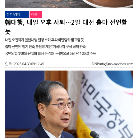
정치/경제
한국
韓대행, 내일 오후 사퇴…2일 대선 출마 선언할
듯
내일 오전까지 권한대행 일정 소화 후 대국민담화 발표할 듯
출마 선언에 ‘임기 단축 분권형 개헌’·‘거국내각 구성’ 공약 관측
국민의힘 후보와 단일화 협상 본격화…시한으로 5월 7·11·25일 주목
입력: 2025-04-30 09:12:49
NNP
info@newsandpost.com