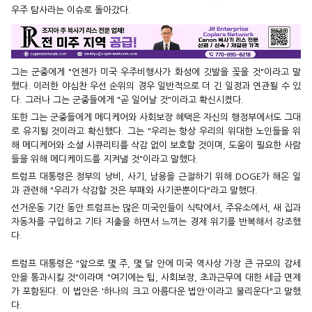
우주 탐사라는 이슈로 돌아갔다.
그는 군중에게 "언젠가 미국 우주비행사가 화성에 깃발을 꽂을 것"이라고 말
했다. 이러한 야심찬 우선 순위의 경우 일반적으로 더 긴 일정과 연관될 수 있
다. 그러나 그는 군중들에게 "곧 일어날 것"이라고 확신시켰다.
또한 그는 군중들에게 메디케어와 사회보장 혜택은 자신의 행정부에서도 그대
로 유지될 것이라고 확신했다. 그는 "우리는 항상 우리의 위대한 노인들을 위
해 메디케어와 소셜 시큐리티를 삭감 없이 보호할 것이며, 도움이 필요한 사람
들을 위해 메디케이드를 지켜낼 것"이라고 말했다.
트럼프 대통령은 정부의 낭비, 사기, 남용을 근절하기 위해 DOGE가 해온 일
과 관련해 "우리가 삭감할 것은 부패와 사기꾼뿐이다"라고 말했다.
선거운동 기간 동안 트럼프는 많은 미국인들이 식탁에서, 주유소에서, 새 집과
자동차를 구입하고 기타 지출을 하면서 느끼는 경제 위기를 반복해서 강조했
다.
트럼프 대통령은 "앞으로 몇 주, 몇 달 안에 미국 역사상 가장 큰 규모의 감세
안을 통과시킬 것"이라며 "여기에는 팁, 사회보장, 초과근무에 대한 세금 면제
가 포함된다. 이 법안은 '하나의 크고 아름다운 법안'이라고 불리운다"고 말했
다.