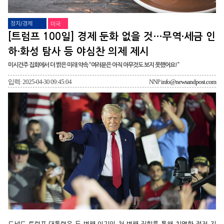
정치/경제
미국
[트럼프 100일] 경제 둔화 없을 것…무역·세금 인
하·화성 탐사 등 야심찬 의제 제시
미시건주 집회에서 더 밝은 미래 약속 “여러분은 아직 아무것도 보지 못했어요!”
입력: 2025-04-30 09:45:04
NNP
info@newsandpost.com