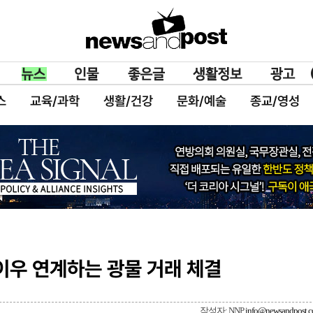
스
교육/과학
생활/건강
문화/예술
종교/영성
이우 연계하는 광물 거래 체결
작성자: NNP
info@newsandpost.