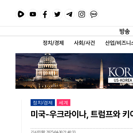
정치/경제
사회/사건
산업/비즈니
정치/경제
세계
미국-우크라이나, 트럼프와 키
기사입력: 2025-04-30 21:40:33