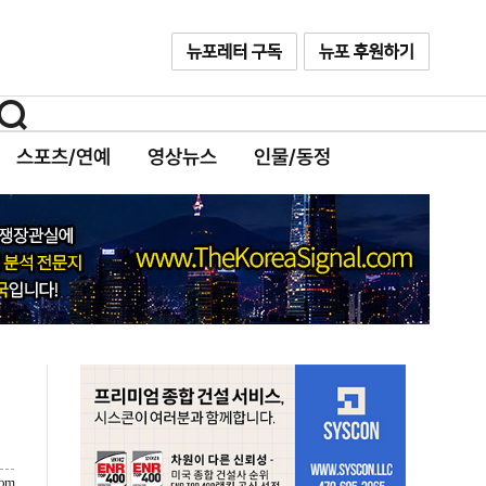
스포츠/연예
영상뉴스
인물/동정
com