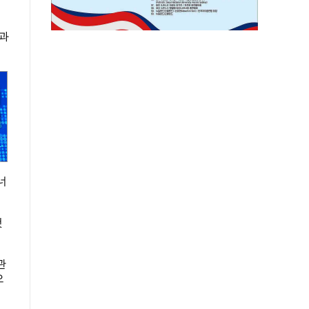
룹과
너
것
관
으