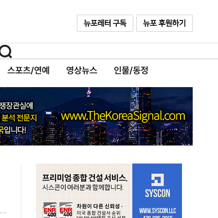
스포츠/연예
영상뉴스
인물/동정