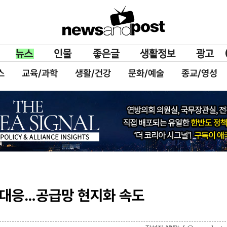
스
교육/과학
생활/건강
문화/예술
종교/영성
세 대응…공급망 현지화 속도