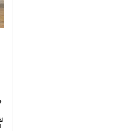
관
업
이