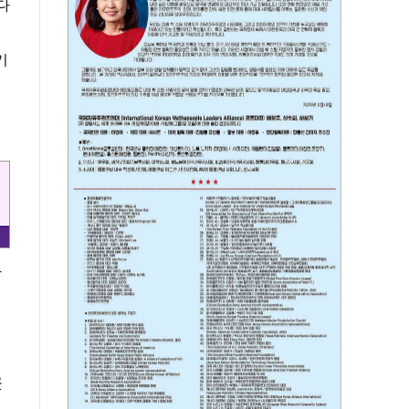
다
기
장
히
곳