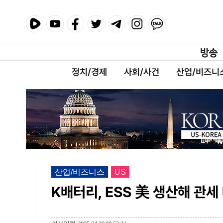
정치/경제
사회/사건
산업/비즈니
산업/비즈니스
US
K배터리, ESS 美 생산해 관