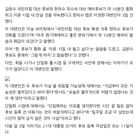
김문수 국민의힘 대선 후보와 한덕수 무소속 대선 예비후보가 약 10분간 통화
하고 이른 시일 내 만날 것을 약속했다고 한덕수 캠프 이정현 대변인이 3일 전
했다.
이 대변인은 이날 브리핑에서 "국민의힘 대선 후보 확정 직후 한덕수 후보가
전화를 드렸다"며 "아주 화기애애하고 좋은 분위기에서 약 10분간 축하의 말
씀과 화답이 오갔다"고 말했다.
이어 "한 후보가 통화 중 '이른 시일 내 뵙고 싶다'는 말씀을 드렸고, 김문수
후보도 흔쾌히 '그렇게 하자'고 말씀했다"고 전했다.
다만, 회동 시기나 단일화 룰·시점 등 구체적인 사안에 관해서는 이야기가 오
가지 않았다고 이 대변인은 말했다.
이 대변인은 두 후보가 이날 중 회동할 가능성에 대해서는 "지금부터 모든 가
능성은 열려있다고 봐야 한다"면서도 "오늘은 물리적으로 어렵지 않겠냐는 것
이 제 생각"이라고 말했다.
단일화 시점에 대해서는 "단일화하는 이유를 생각한다면 시간 끌 필요 없이
후보 등록 전 이뤄지는 것이 바람직하다고 본다"며 "일주일 조금 더 남았는데
시간이 얼마 남지 않은 것이 사실"이라고 했다.
다음 달 3일 치러지는 21대 대통령 선거의 후보 등록 마감일은 오는 11일이
다.