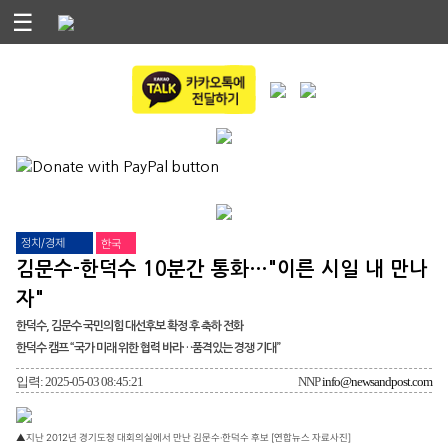
☰
정치/경제
한국
김문수-한덕수 10분간 통화…"이른 시일 내 만나
자"
한덕수, 김문수 국민의힘 대선후보 확정 후 축하 전화
한덕수 캠프 “국가 미래 위한 협력 바라…품격있는 경쟁 기대”
입력: 2025-05-03 08:45:21
NNP
info@newsandpost.com
▲지난 2012년 경기도청 대회의실에서 만난 김문수·한덕수 후보 [연합뉴스 자료사진]