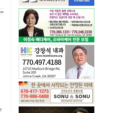
com
는