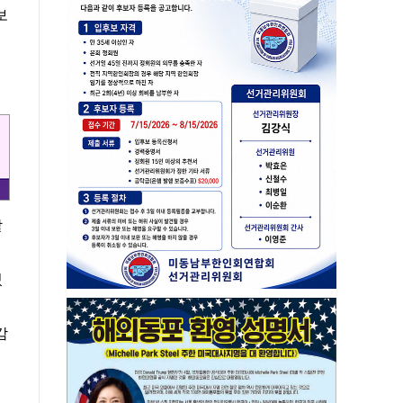
보
할
있
감