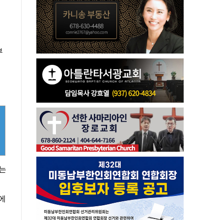
부
는
에