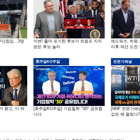
 무단침입…3명
이변! 출마 포기한 후보가 트럼프 지지
에드워즈, 하원
받은 후보 눌러
이후 재선 도전
美주알KO주알
전문가패널
가 묻고, 이 박
[美주알KO주알] 기업철학 "3D" 공유합
[NNP 전문가패
니다
값은 왜 올랐나?…