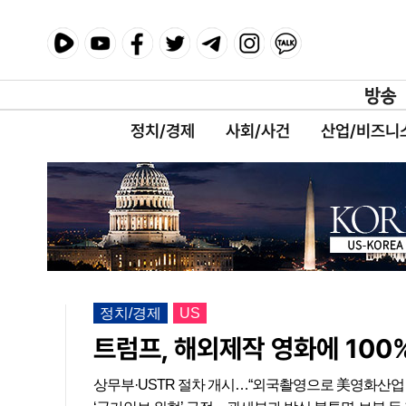
정치/경제
사회/사건
산업/비즈니
정치/경제
US
트럼프, 해외제작 영화에 100
상무부·USTR 절차 개시…“외국촬영으로 美영화산업 