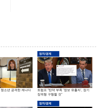
정치/경제
은 청소년 공격한 캐나다
트럼프 “탄약 부족 ‘정보 유출자’, 장기
징역형 구형할 것”
정치/경제