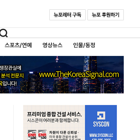
스포츠/연예
영상뉴스
인물/동정