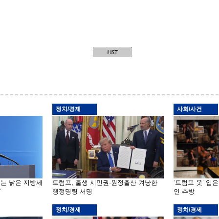
정치/경제
사회/사건
기는 낡은 지방세
트럼프, 출생 시민권·원정출산 겨냥한
‘트럼프 옷’ 입
”
행정명령 서명
인 추방
정치/경제
정치/경제