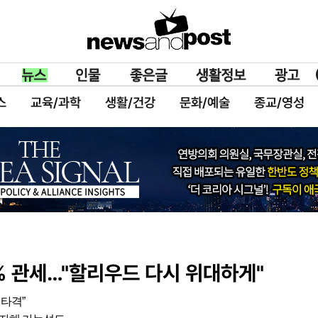
스
교육/과학
생활/건강
문화/예술
종교/영성
% 관세…"할리우드 다시 위대하게"
타격”