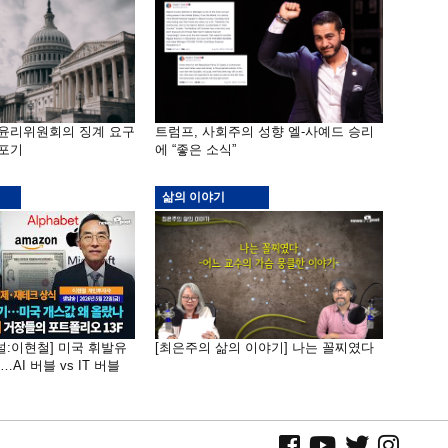
 윤리위원회의 징계 요구
트럼프, 사회주의 성향 엘-사예드 승리
 포기
에 “좋은 소식”
삶의 이야기
널:이현철] 미국 휘발유
[최은주의 삶의 이야기] 나는 꼴찌였다
AI 버블 vs IT 버블