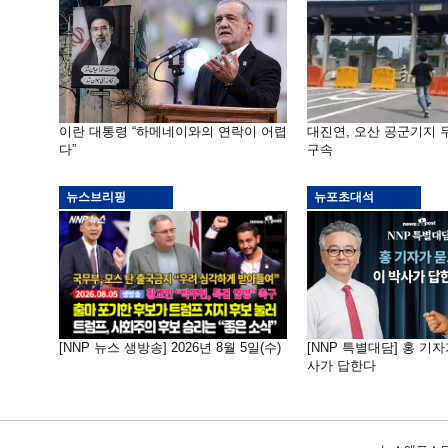
이란 대통령 “하메네이와의 연락이 어렵
대진연, 오산 공군기지
다”
구속
뉴스브리핑
뉴포초대석
[NNP 뉴스 생방송] 2026년 8월 5일(수)
[NNP 특별대담] 홍 기자
사가 답한다