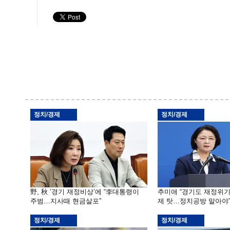
정치/경제
정치/경제
野, 秋 ‘경기 재정비상’에 “李대통령이
추미애 “경기도 재정위
주범…지사때 현금살포”
제 탓…정치공방 말아야
정치/경제
정치/경제