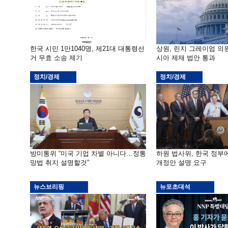
한국 시민 1만1040명, 제21대 대통령선
상원, 린지 그레이엄 의
거 무효 소송 제기
시아 제재 법안 통과
정치/경제
정치/경제
방미통위 “미국 기업 차별 아니다…정통
하원 법사위, 한국 정
망법 취지 설명할것”
개정안 설명 요구
뉴스브리핑
뉴포초대석