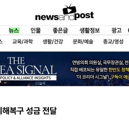
스
교육/과학
생활/건강
문화/예술
종교/영성
피해복구 성금 전달