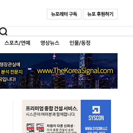
스포츠/연예
영상뉴스
인물/동정