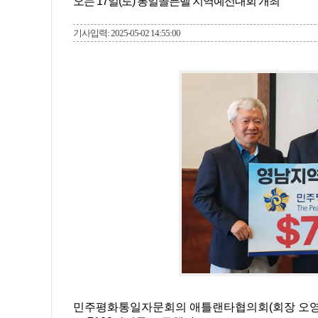
오는 17일(토) 통일골든벨 지역예선대회 개최
기사입력: 2025-05-02 14:55:00
민주평화통일자문회의 애틀랜타협의회(회장 오영록