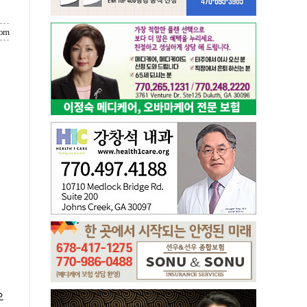
com
으