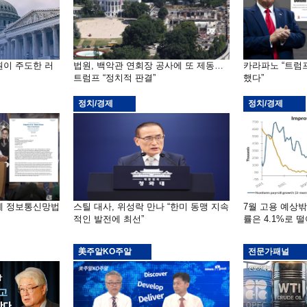
원이 주도한 러
법원, 백악관 연회장 공사에 또 제동…
카라파노 “트럼
트럼프 “정치적 판결”
했다”
정치/경제
정치/경제
부에 정보통신망법
스틸 대사, 위성락 만나 “한미 동맹 지속
7월 고용 예상
적인 발전에 최선”
률은 4.1%로 
美주알KO주알
전문가패널