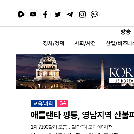
정치/경제
사회/사건
산업/비즈니
교육/과학
GA
애틀랜타 평통, 영남지역 산불
1차 7100달러 모금…일각 “더 모아야” 지적