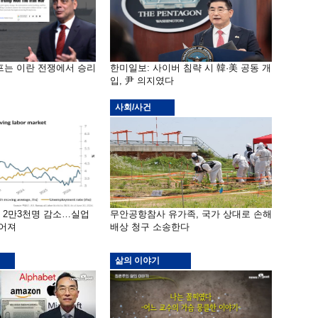
프는 이란 전쟁에서 승리
한미일보: 사이버 침략 시 韓·美 공동 개
입, 尹 의지였다
사회/사건
밖 2만3천명 감소…실업
무안공항참사 유가족, 국가 상대로 손해
떨어져
배상 청구 소송한다
삶의 이야기