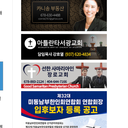
해
린
청
웹