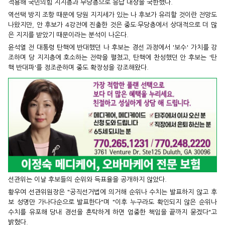
적용해 국민의힘 지지층과 무당층으로 응답 대상을 국한했다.
역선택 방지 조항 때문에 당원 지지세가 있는 나 후보가 유리할 것이란 전망도
나왔지만, 안 후보가 4강전에 진출한 것은 중도·무당층에서 상대적으로 더 많
은 지지를 받았기 때문이라는 분석이 나온다.
윤석열 전 대통령 탄핵에 반대했던 나 후보는 경선 과정에서 '보수' 가치를 강
조하며 당 지지층에 호소하는 전략을 펼쳤고, 탄핵에 찬성했던 안 후보는 '탄
핵 반대파'를 정조준하며 중도 확장성을 강조해왔다.
선관위는 이날 후보들의 순위와 득표율을 공개하지 않았다.
황우여 선관위원장은 "공직선거법에 의거해 순위나 수치는 발표하지 않고 후
보 성명만 가나다순으로 발표한다"며 "이후 누구라도 확인되지 않은 순위나
수치를 유포해 당내 경선을 혼탁하게 하면 엄중한 책임을 끝까지 묻겠다"고
밝혔다.