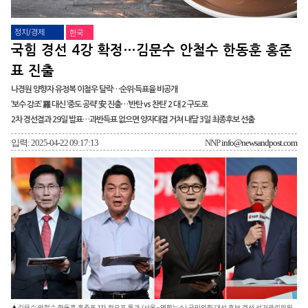
정치/경제
한국
국힘 경선 4강 확정…김문수 안철수 한동훈 홍준
표 진출
나경원 양향자 유정복 이철우 탈락…순위·득표율 비공개
‘보수 강조’ 羅 대신 ‘중도 공략’ 安 진출…‘반탄 vs 찬탄’ 2 대 2 구도로
2차 경선결과 29일 발표…과반득표 없으면 양자대결 거쳐 내달 3일 최종후보 선출
입력: 2025-04-22 09:17:13
NNP
info@newsandpost.com
▲김문수·안철수·한동훈·홍준표 1차 컷오프 통과 (서울=연합뉴스) 국민의힘 대선 후보 경선 선거관리위원