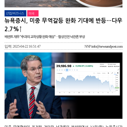
산업/비즈니스
미국
뉴욕증시, 미중 무역갈등 완화 기대에 반등…다우
2.7%↑
베센트 재무 “中과의 교착상황 완화 예상”…협상진전 낙관론 부상
입력: 2025-04-22 16:51:47
NNP
info@newsandpost.com