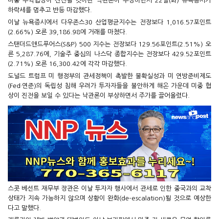
미중 무역협상이 진전될 것이란 낙관론이 부상하면서 22일(화) 뉴욕증시가
하락세를 멈추고 반등 마감했다.
이날 뉴욕증시에서 다우존스30 산업평균지수는 전장보다 1,016.57포인트
(2.66%) 오른 39,186.98에 거래를 마쳤다.
스탠더드앤드푸어스(S&P) 500 지수는 전장보다 129.56포인트(2.51%) 오
른 5,287.76에, 기술주 중심의 나스닥 종합지수는 전장보다 429.52포인트
(2.71%) 오른 16,300.42에 각각 마감했다.
도널드 트럼프 미 행정부의 관세정책이 촉발한 불확실성과 미 연방준비제도
(Fed·연준)의 독립성 침해 우려가 투자자들을 불안하게 해온 가운데 미중 협
상이 진전을 보일 수 있다는 낙관론이 부상하면서 주가를 끌어올렸다.
스콧 베선트 재무부 장관은 이날 투자자 행사에서 관세로 인한 중국과의 교착
상태가 지속 가능하지 않으며 상황이 완화(de-escalation)될 것으로 예상한
다고 말했다.