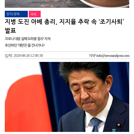
정치/경제
국제
지병 도진 아베 총리, 지지율 추락 속 ‘조기사퇴’
발표
코로나 대응 실패 도피용 ‘꼼수’ 지적
추진하던 ‘개헌’은 물 건너가나?
입력: 2020-08-28 12:09:38
NNP
info@newsandpost.com