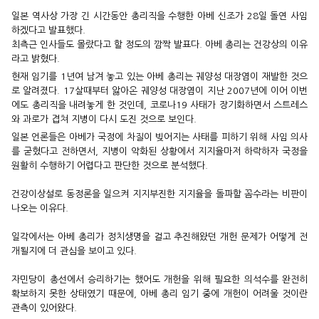
일본 역사상 가장 긴 시간동안 총리직을 수행한 아베 신조가 28일 돌연
사임
하겠다고 발표했다.
최측근 인사들도 몰랐다고 할 정도의 깜짝 발표다. 아베 총리는 건강상의 이유
라고 밝혔다.
현재 임기를 1년여 남겨 놓고 있는 아베 총리는 궤양성 대장염이 재발한
것으
로 알려졌다. 17살때부터 앓아온 궤양성 대장염이 지난 2007년에 이어 이번
에도
총리직을 내려놓게 한 것인데, 코로나19 사태가 장기화하면서 스트레스
와
과로가 겹쳐 지병이 다시 도진 것으로 보인다.
일본 언론들은 아베가 국정에 차질이 빚어지는 사태를 피하기 위해 사임
의사
를 굳혔다고 전하면서, 지병이 악화된 상황에서 지지율마저 하락하자
국정을
원활히 수행하기 어렵다고 판단한 것으로 분석했다.
건강이상설로 동정론을 일으켜 지지부진한 지지율을 돌파할 꼼수라는 비판이
나오는 이유다.
일각에서는 아베 총리가 정치생명을 걸고 추진해왔던 개헌 문제가 어떻게 전
개될지에 더 관심을 보이고 있다.
자민당이 총선에서 승리하기는 했어도 개헌을 위해 필요한 의석수를 완전히
확보하지 못한 상태였기 때문에, 아베 총리 임기 중에 개헌이 어려울 것이란
관측이 있어왔다.