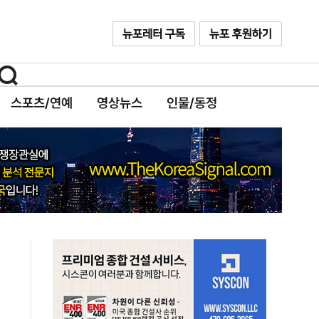
스포츠/연예
영상뉴스
인물/동정