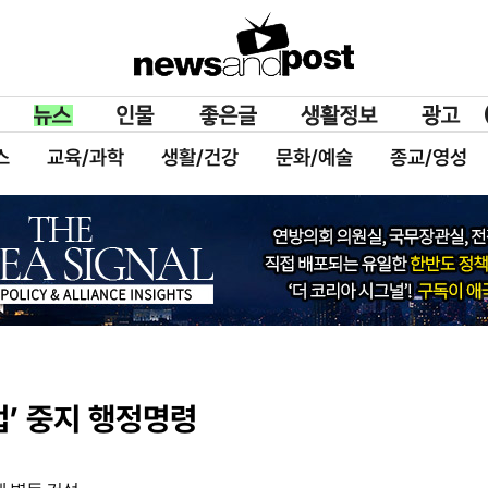
스
교육/과학
생활/건강
문화/예술
종교/영성
’ 중지 행정명령