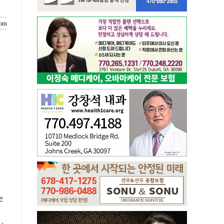
com
는