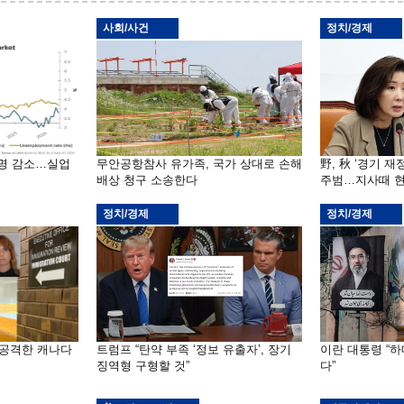
사회/사건
정치/경제
천명 감소…실업
무안공항참사 유가족, 국가 상대로 손해
野, 秋 ‘경기 
배상 청구 소송한다
주범…지사때 현
정치/경제
정치/경제
 공격한 캐나다
트럼프 “탄약 부족 ‘정보 유출자’, 장기
이란 대통령 “
징역형 구형할 것”
다”