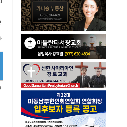
서
됐
하
면
월