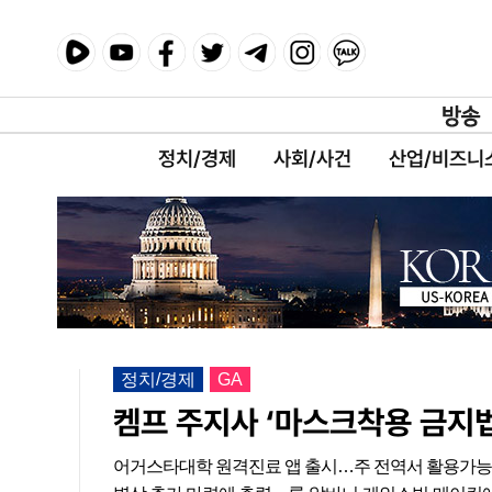
정치/경제
사회/사건
산업/비즈니
정치/경제
GA
켐프 주지사 ‘마스크착용 금지법
어거스타대학 원격진료 앱 출시…주 전역서 활용가능