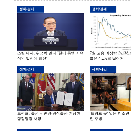
정치/경제
정치/경제
스틸 대사, 위성락 만나 “한미 동맹 지속
7월 고용 예상밖 2만3
적인 발전에 최선”
률은 4.1%로 떨어져
정치/경제
사회/사건
트럼프, 출생 시민권·원정출산 겨냥한
‘트럼프 옷’ 입은 청소년
행정명령 서명
인 추방