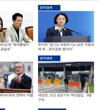
정치/경제
재정비상’에 “李대통령이
추미애 “경기도 재정위기는 낡은 지방세
금살포”
제 탓…정치공방 말아야”
정치/경제
하메네이와의 연락이 어렵
대진연, 오산 공군기지 무단침입…3명
구속