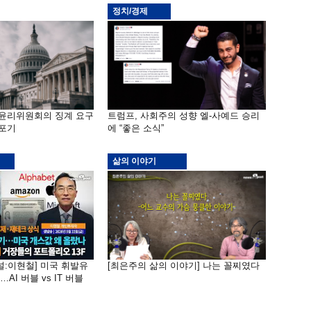
정치/경제
 윤리위원회의 징계 요구
트럼프, 사회주의 성향 엘-사예드 승리
 포기
에 “좋은 소식”
삶의 이야기
널:이현철] 미국 휘발유
[최은주의 삶의 이야기] 나는 꼴찌였다
AI 버블 vs IT 버블