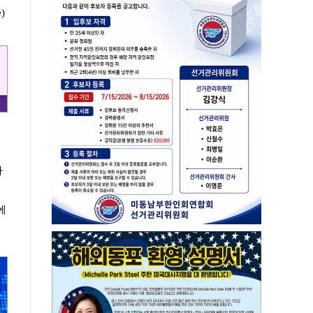
)
가
에