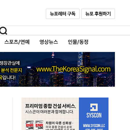
스포츠/연예
영상뉴스
인물/동정