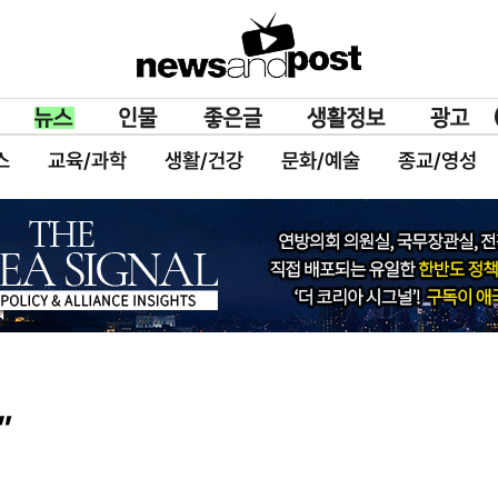
스
교육/과학
생활/건강
문화/예술
종교/영성
”