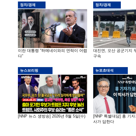
정치/경제
정치/경제
이란 대통령 “하메네이와의 연락이 어렵
대진연, 오산 공군기지
다”
구속
뉴스브리핑
뉴포초대석
[NNP 뉴스 생방송] 2026년 8월 5일(수)
[NNP 특별대담] 홍 기자
사가 답한다