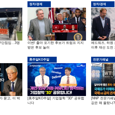
정치/경제
정치/경제
 무단침입…3명
이변! 출마 포기한 후보가 트럼프 지지
에드워즈, 하원
받은 후보 눌러
이후 재선 도전
美주알KO주알
전문가패널
가 묻고, 이 박
[美주알KO주알] 기업철학 "3D" 공유합
[NNP 전문가패
니다
값은 왜 올랐나?…