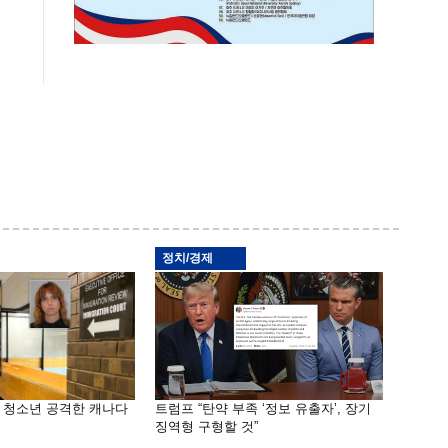
정치/경제
은 청소년 공격한 캐나다
트럼프 “탄약 부족 ‘정보 유출자’, 장기
징역형 구형할 것”