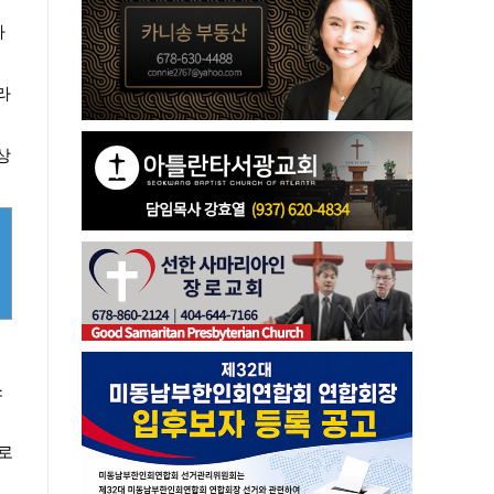
하
라
상
소
로