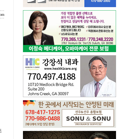
com
조