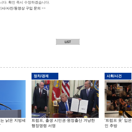
 바랍니다. 확인 즉시 수정하겠습니다.
기사/사진/동영상 구입 문의 >>
정치/경제
사회/사건
기는 낡은 지방세
트럼프, 출생 시민권·원정출산 겨냥한
‘트럼프 옷’ 입
”
행정명령 서명
인 추방