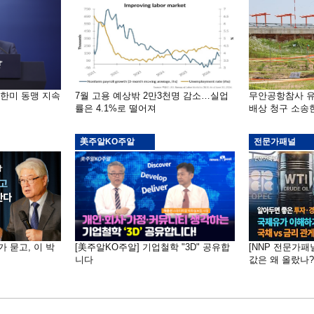
“한미 동맹 지속
7월 고용 예상밖 2만3천명 감소…실업
무안공항참사 유
률은 4.1%로 떨어져
배상 청구 소송
美주알KO주알
전문가패널
가 묻고, 이 박
[美주알KO주알] 기업철학 "3D" 공유합
[NNP 전문가패
니다
값은 왜 올랐나?…