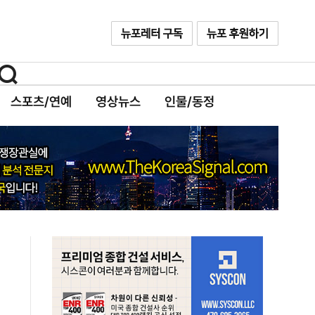
스포츠/연예
영상뉴스
인물/동정