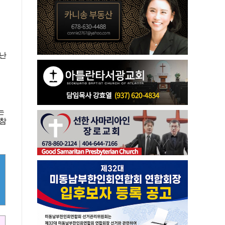
 난
는
"참