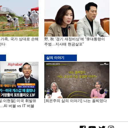
가족, 국가 상대로 손해
野, 秋 ‘경기 재정비상’에 “李대통령이
한다
주범…지사때 현금살포”
삶의 이야기
널:이현철] 미국 휘발유
[최은주의 삶의 이야기] 나는 꼴찌였다
AI 버블 vs IT 버블