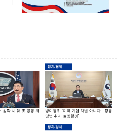
정치/경제
 침략 시 韓·美 공동 개
방미통위 “미국 기업 차별 아니다…정통
망법 취지 설명할것”
정치/경제