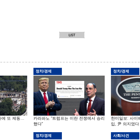
정치/경제
정치/경제
사에 또 제동…
카라파노 “트럼프는 이란 전쟁에서 승리
한미일보: 사이버
했다”
입, 尹 의지였다
정치/경제
사회/사건