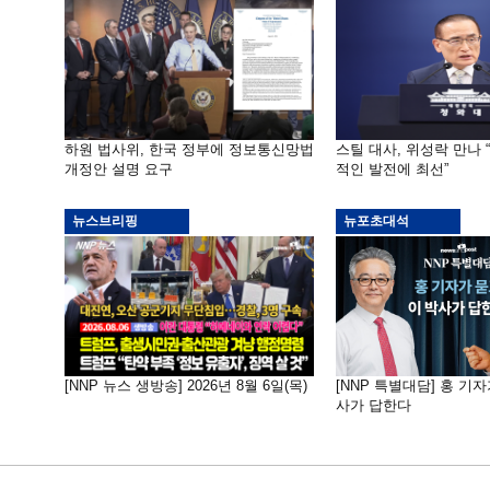
하원 법사위, 한국 정부에 정보통신망법
스틸 대사, 위성락 만나 
개정안 설명 요구
적인 발전에 최선”
뉴스브리핑
뉴포초대석
[NNP 뉴스 생방송] 2026년 8월 6일(목)
[NNP 특별대담] 홍 기자
사가 답한다