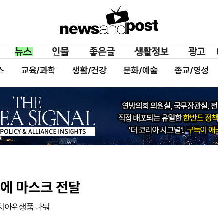
스
교육/과학
생활/건강
문화/예술
종교/영성
에 마스크 전달
 치아위생품 나눠