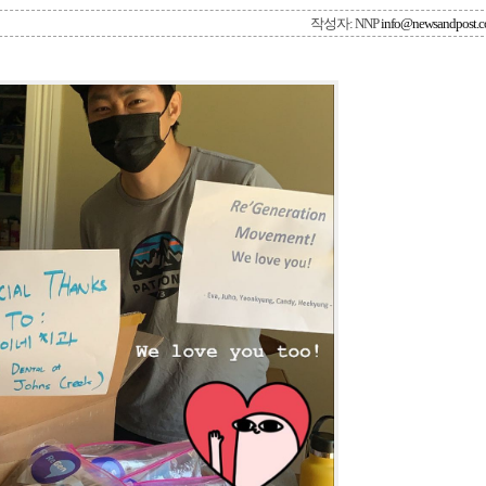
작성자: NNP
info@newsandpost.