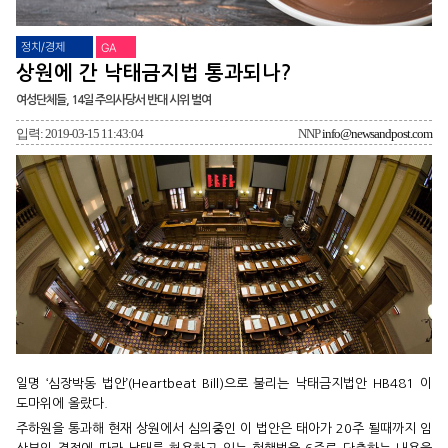
정치/경제
GA
상원에 간 낙태금지법 통과되나?
여성단체들, 14일 주의사당서 반대 시위 벌여
입력: 2019-03-15 11:43:04
NNP
info@newsandpost.com
일명 ‘심장박동 법안’(Heartbeat Bill)으로 불리는 낙태금지법안 HB481 이
도마위에 올랐다.
주하원을 통과해 현재 상원에서 심의중인 이 법안은 태아가 20주 될때까지 임