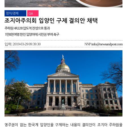
정치/경제
GA
조지아주의회 입양인 구제 결의안 채택
주하원 HR228 압도적 찬성으로 통과
1만8천여명 한인 입양아에 시민권 부여 촉구
입력: 2019-03-29 09:39:30
NNP
info@newsandpost.com
영주권이 없는 한국계 입양인을 구제하는 내용의 결의안이 조지아 주하원을