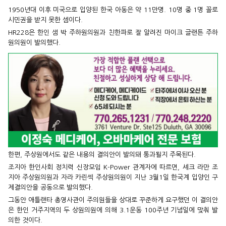
1950년대 이후 미국으로 입양된 한국 아동은 약 11만명. 10명 중 1명 꼴로
시민권을 받지 못한 셈이다.
HR228은 한인 샘 박 주하원의원과 친한파로 잘 알려진 마이크 글랜튼 주하
원의원이 발의했다.
한편, 주상원에서도 같은 내용의 결의안이 발의돼 통과될지 주목된다.
조지아 한인사회 정치력 신장모임 K-Power 관계자에 따르면, 셰크 라만 조
지아 주상원의원과 자라 카린섹 주상원의원이 지난 3월1일 한국계 입양인 구
제결의안을 공동으로 발의했다.
그동안 애틀랜타 총영사관이 주의원들을 상대로 꾸준하게 요구했던 이 결의안
은 한인 거주지역의 두 상원의원에 의해 3.1운동 100주년 기념일에 맞춰 발
의한 것이다.