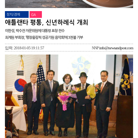
정치/경제
GA
애틀랜타 평통, 신년하례식 개최
이한성, 박수잔 자문위원에 대통령 표창 전수
최계원 부회장, ‘평창올림픽 성공기원 음악회’에 3천불 기부
입력: 2018-01-05 19:11:57
NNP
info@newsandpost.com