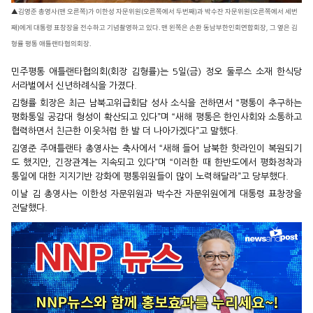
▲김영준 총영사(맨 오른쪽)가 이한성 자문위원(오른쪽에서 두번째)과 박수잔 자문위원(오른쪽에서 세번
째)에게 대통령 표창장을 전수하고 기념촬영하고 있다. 맨 왼쪽은 손환 동남부한인회연합회장, 그 옆은 김
형률 평통 애틀랜타협의회장.
민주평통 애틀랜타협의회(회장 김형률)는 5일(금) 정오 둘루스 소재 한식당
서라벌에서 신년하례식을 가졌다.
김형률 회장은 최근 남북고위급회담 성사 소식을 전하면서 “평통이 추구하는
평화통일 공감대 형성이 확산되고 있다”며 “새해 평통은 한인사회와 소통하고
협력하면서 친근한 이웃처럼 한 발 더 나아가겠다”고 말했다.
김영준 주애틀랜타 총영사는 축사에서 “새해 들어 남북한 핫라인이 복원되기
도 했지만, 긴장관계는 지속되고 있다”며 “이러한 때 한반도에서 평화정착과
통일에 대한 지지기반 강화에 평통위원들이 많이 노력해달라”고 당부했다.
이날 김 총영사는 이한성 자문위원과 박수잔 자문위원에게 대통령 표창장을
전달했다.