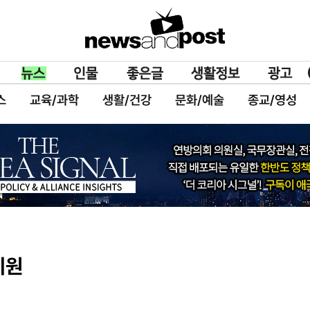
스
교육/과학
생활/건강
문화/예술
종교/영성
기원