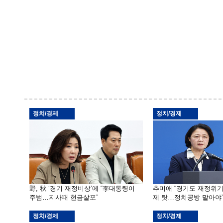
정치/경제
정치/경제
野, 秋 ‘경기 재정비상’에 “李대통령이
추미애 “경기도 재정위
주범…지사때 현금살포”
제 탓…정치공방 말아야
정치/경제
정치/경제