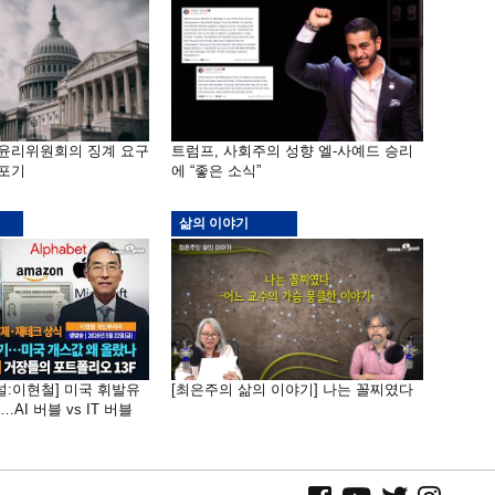
 윤리위원회의 징계 요구
트럼프, 사회주의 성향 엘-사예드 승리
 포기
에 “좋은 소식”
삶의 이야기
널:이현철] 미국 휘발유
[최은주의 삶의 이야기] 나는 꼴찌였다
AI 버블 vs IT 버블