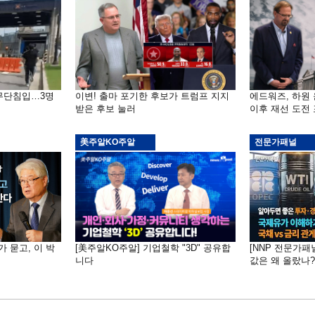
 무단침입…3명
이변! 출마 포기한 후보가 트럼프 지지
에드워즈, 하원
받은 후보 눌러
이후 재선 도전
美주알KO주알
전문가패널
가 묻고, 이 박
[美주알KO주알] 기업철학 "3D" 공유합
[NNP 전문가패
니다
값은 왜 올랐나?…