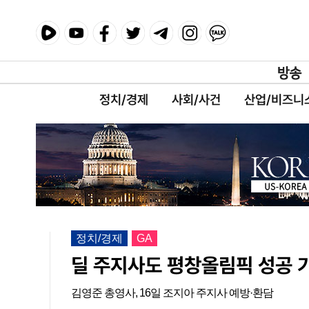
정치/경제
사회/사건
산업/비즈니
정치/경제
GA
딜 주지사도 평창올림픽 성공 
김영준 총영사, 16일 조지아 주지사 예방·환담