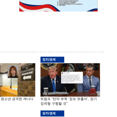
정치/경제
은 청소년 공격한 캐나다
트럼프 “탄약 부족 ‘정보 유출자’, 장기
징역형 구형할 것”
정치/경제