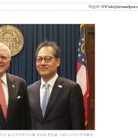
작성자: NNP
info@newsandpost.
 네이슨 딜 조지아주지사를 예방해 환담을 나눴다.(사진=주애틀랜