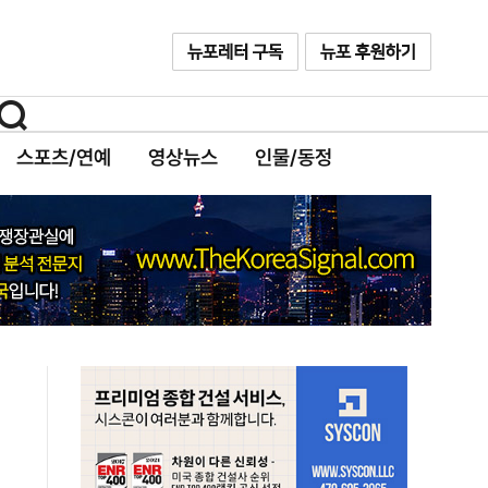
스포츠/연예
영상뉴스
인물/동정