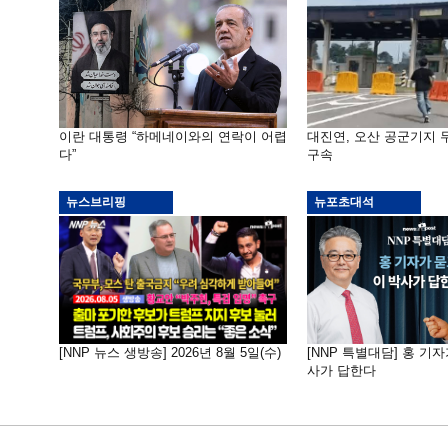
이란 대통령 “하메네이와의 연락이 어렵
대진연, 오산 공군기지
다”
구속
뉴스브리핑
뉴포초대석
[NNP 뉴스 생방송] 2026년 8월 5일(수)
[NNP 특별대담] 홍 기자
사가 답한다