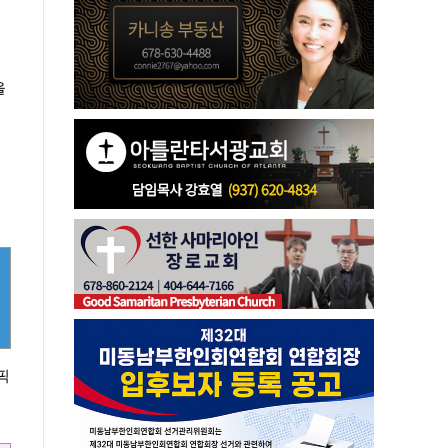
을
조
고
픽