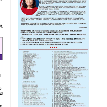
년
했
키
소
 말
용