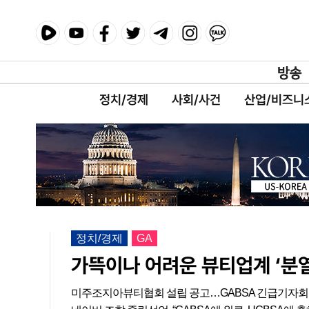
정치/경제
사회/사건
산업/비즈니
정치/경제
GA
가뜩이나 어려운 뷰티업계 ‘분열
미주조지아뷰티협회 설립 공고…GABSA 긴급기자회견