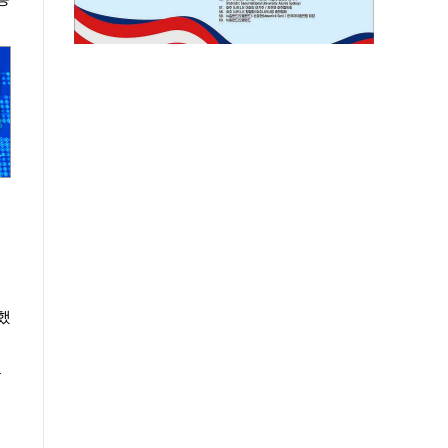
했
를
신