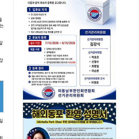
을
는
알
감
직
잃
회