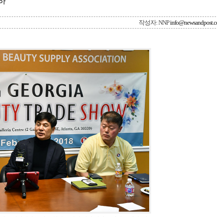
하”
작성자: NNP
info@newsandpost.