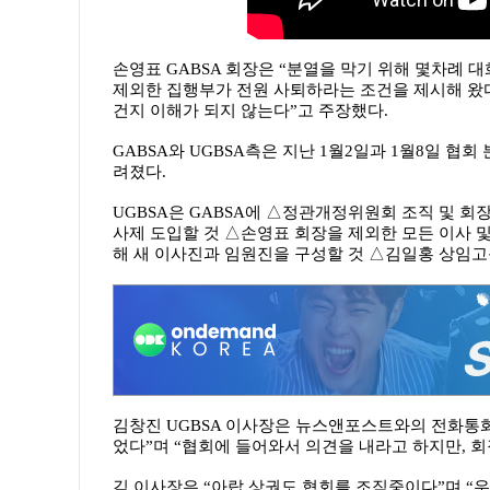
손영표 GABSA 회장은 “분열을 막기 위해 몇차례 
제외한 집행부가 전원 사퇴하라는 조건을 제시해 왔
건지 이해가 되지 않는다”고 주장했다.
GABSA와 UGBSA측은 지난 1월2일과 1월8일 협
려졌다.
UGBSA은 GABSA에 △정관개정위원회 조직 및 
사제 도입할 것 △손영표 회장을 제외한 모든 이사
해 새 이사진과 임원진을 구성할 것 △김일홍 상임고문
김창진 UGBSA 이사장은 뉴스앤포스트와의 전화통화
었다”며 “협회에 들어와서 의견을 내라고 하지만, 
김 이사장은 “아랍 상권도 협회를 조직중이다”며 “우