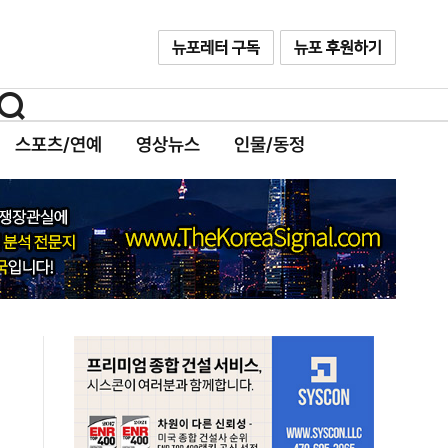
스포츠/연예
영상뉴스
인물/동정