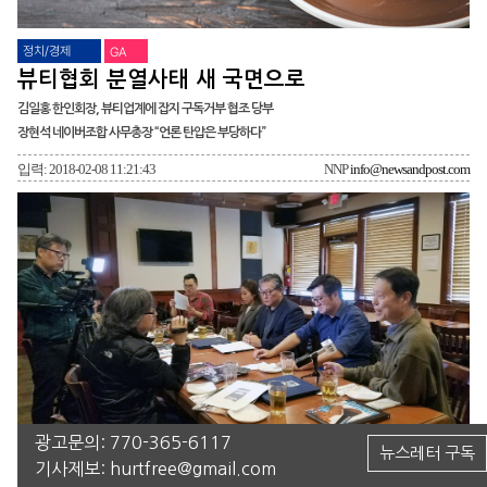
정치/경제
GA
뷰티협회 분열사태 새 국면으로
김일홍 한인회장, 뷰티업계에 잡지 구독거부 협조 당부
장현석 네이버조합 사무총장 “언론 탄압은 부당하다”
입력: 2018-02-08 11:21:43
NNP
info@newsandpost.com
광고문의:
770-365-6117
뉴스레터 구독
기사제보:
hurtfree@gmail.com