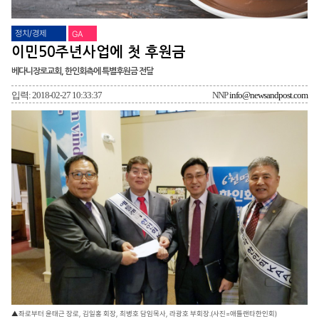
정치/경제
GA
이민50주년사업에 첫 후원금
베다니장로교회, 한인회측에 특별후원금 전달
입력: 2018-02-27 10:33:37
NNP
info@newsandpost.com
▲좌로부터 윤태근 장로, 김일홍 회장, 최병호 담임목사, 라광호 부회장.(사진=애틀랜타한인회)