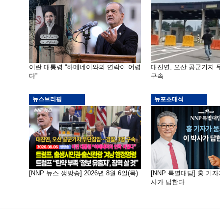
이란 대통령 “하메네이와의 연락이 어렵
대진연, 오산 공군기지
다”
구속
뉴스브리핑
뉴포초대석
[NNP 뉴스 생방송] 2026년 8월 6일(목)
[NNP 특별대담] 홍 기자
사가 답한다