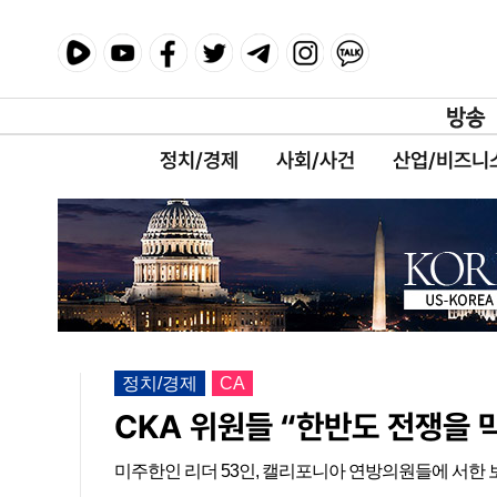
정치/경제
사회/사건
산업/비즈니
정치/경제
CA
CKA 위원들 “한반도 전쟁을 
미주한인 리더 53인, 캘리포니아 연방의원들에 서한 