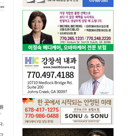
com
의원
.
다.
고