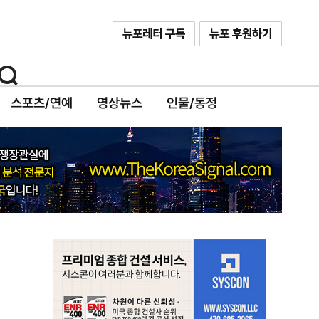
스포츠/연예
영상뉴스
인물/동정