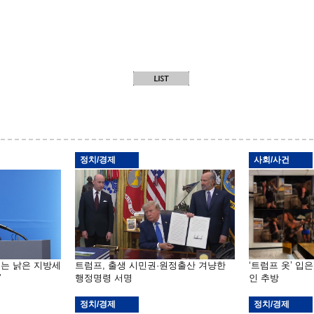
정치/경제
사회/사건
기는 낡은 지방세
트럼프, 출생 시민권·원정출산 겨냥한
‘트럼프 옷’ 입
”
행정명령 서명
인 추방
정치/경제
정치/경제