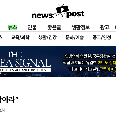
스
교육/과학
생활/건강
문화/예술
종교/영성
막아라”
보내