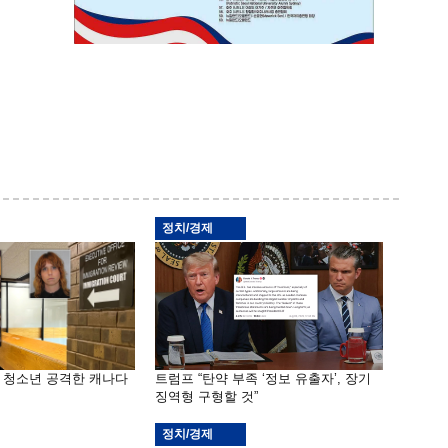
정치/경제
은 청소년 공격한 캐나다
트럼프 “탄약 부족 ‘정보 유출자’, 장기
징역형 구형할 것”
정치/경제