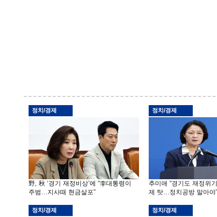
정치/경제
정치/경제
野, 秋 ‘경기 재정비상’에 “李대통령이
추미애 “경기도 재정위
주범…지사때 현금살포”
제 탓…정치공방 말아야
정치/경제
정치/경제