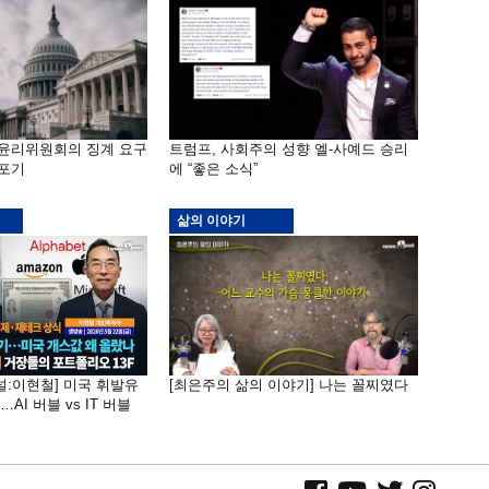
 윤리위원회의 징계 요구
트럼프, 사회주의 성향 엘-사예드 승리
 포기
에 “좋은 소식”
삶의 이야기
널:이현철] 미국 휘발유
[최은주의 삶의 이야기] 나는 꼴찌였다
AI 버블 vs IT 버블