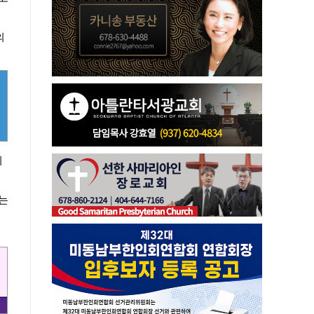
의
이
는