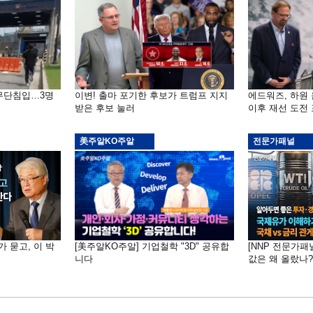
 무단침입…3명
이변! 출마 포기한 후보가 트럼프 지지
에드워즈, 하원
받은 후보 눌러
이후 재선 도전
美주알KO주알
전문가패널
가 묻고, 이 박
[美주알KO주알] 기업철학 "3D" 공유합
[NNP 전문가패
니다
값은 왜 올랐나?…