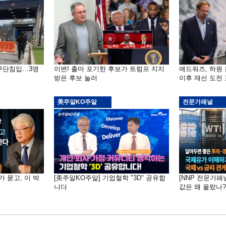
 무단침입…3명
이변! 출마 포기한 후보가 트럼프 지지
에드워즈, 하원
받은 후보 눌러
이후 재선 도전
美주알KO주알
전문가패널
가 묻고, 이 박
[美주알KO주알] 기업철학 "3D" 공유합
[NNP 전문가패
니다
값은 왜 올랐나?…