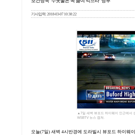
보건당국 “수돗물은 꼭 끓여 먹으라” 당부
기사입력: 2018-03-07 10:38:22
▲7일 새벽 뷰포드 하이웨이 인근에서 
WSBTV 뉴스 캡쳐.
오늘(7일) 새벽 4시반경에 도라빌시 뷰포드 하이웨