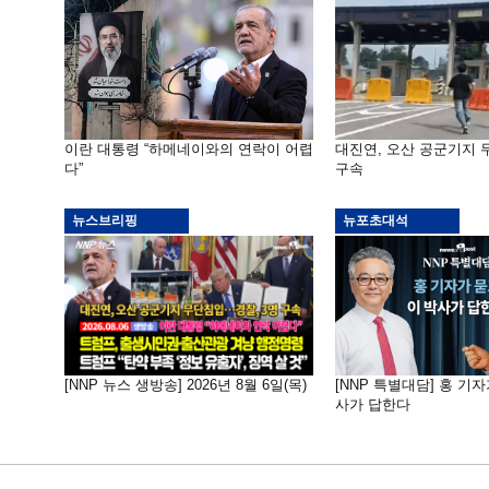
이란 대통령 “하메네이와의 연락이 어렵
대진연, 오산 공군기지
다”
구속
뉴스브리핑
뉴포초대석
[NNP 뉴스 생방송] 2026년 8월 6일(목)
[NNP 특별대담] 홍 기자
사가 답한다