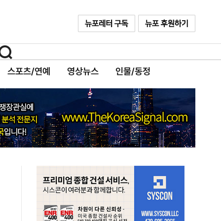
스포츠/연예
영상뉴스
인물/동정