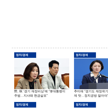
정치/경제
정치/경제
野, 秋 ‘경기 재정비상’에 “李대통령이
추미애 “경기도 재정위
주범…지사때 현금살포”
제 탓…정치공방 말아야
정치/경제
정치/경제