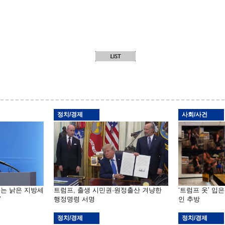
정치/경제
사회/사건
기는 낡은 지방세
트럼프, 출생 시민권·원정출산 겨냥한
‘트럼프 옷’ 입
”
행정명령 서명
인 추방
정치/경제
정치/경제