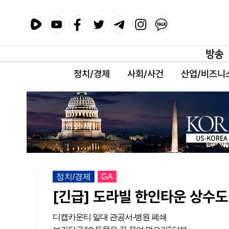
정치/경제
사회/사건
산업/비즈니
정치/경제
GA
[긴급] 도라빌 한인타운 상수도
디캡카운티 일대 관공서-병원 폐쇄