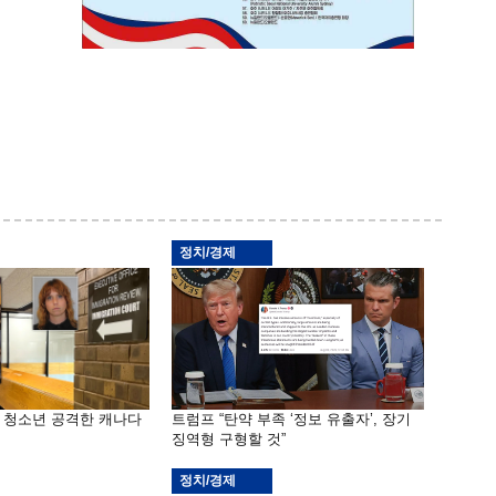
정치/경제
은 청소년 공격한 캐나다
트럼프 “탄약 부족 ‘정보 유출자’, 장기
징역형 구형할 것”
정치/경제