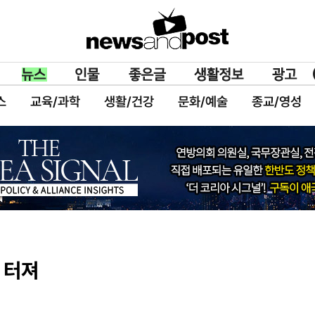
스
교육/과학
생활/건강
문화/예술
종교/영성
 터져