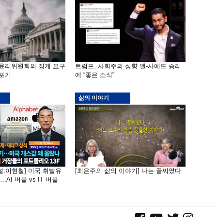
 윤리위원회의 징계 요구
트럼프, 사회주의 성향 엘-사예드 승리
 포기
에 “좋은 소식”
삶의 이야기
널:이현철] 미국 휘발유
[최은주의 삶의 이야기] 나는 꼴찌였다
AI 버블 vs IT 버블