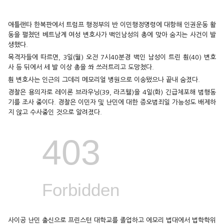
애틀랜타 한복판에서 트럼프 행정부의 반 이민행정명령에 대항해 인권운동 활
동을 펼쳤던 베트남계 여성 변호사가 백인남성의 총에 맞아 숨지는 사건이 발
생했다.
목격자들에 따르면, 3일(월) 오전 7시40분경 백인 남성이 트린 훤(40) 변호
사 등 뒤에서 세 발 이상 총을 쏴 쓰러트리고 도망쳤다.
훤 변호사는 인근의 그데리 메모리얼 병원으로 이송됐으나 끝내 숨졌다.
경찰은 용의자로 레이론 브라우닝(39, 라즈웰)을 4일(화) 긴급체포해 범행동
기를 조사 중이다. 경찰은 이민자 및 난민에 대한 증오범죄일 가능성도 배제하
지 않고 수사중인 것으로 알려졌다.
사이공 난민 출신으로 프린스턴 대학교를 졸업하고 에모리 법대에서 법학학위