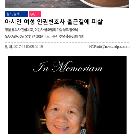
정치/경제
GA
아시안 여성 인권변호사 출근길에 피살
경찰 용의자 긴급체포, 이민자 혐오범죄 가능성도 열어놔
GAPABA, 6일 오후 7시30분 미드타운서 추모 촛불집회 개최
입력: 2017-04-05 09:52:19
NNP
info@newsandpost.com