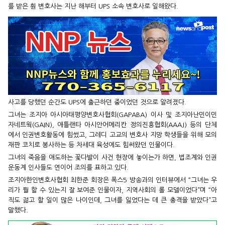
를 받은 훤 변호사는 지난 해부터 UPS 소속 변호사로 일해왔다.
사고를 당했던 순간도 UPS에 출근하던 중이었던 것으로 알려졌다.
그녀는 조지아 아시아태평양변호사협회(GAPABA) 이사 및 조지아난민이민
자네트웍(GAIN), 애틀랜타 아시안어메리칸 정의진흥협회(AAAJ) 등의 단체
에서 인권변호활동에 힘썼고, 그레디 고교의 변호사 지망 학생들을 위해 모의
재판 코치로 봉사하는 등 차세대 육성에도 힘써왔던 인물이다.
그녀의 죽음을 애도하는 꽃다발이 사건 현장에 놓이는가 하면, 법조계와 인권
운동계 인사들도 연이어 조의를 표하고 있다.
조지아한인변호사협회 최한준 회장은 폭스5 방송과의 인터뷰에서 “그녀는 우
리가 뭘 할 수 있는지 잘 보여준 인물이자, 지역사회의 롤 모델이었다”며 “아
직도 젊고 할 일이 많은 나이인데, 그녀를 잃었다는 데 큰 충격을 받았다”고
말했다.