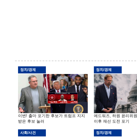
정치/경제
정치/경제
이변! 출마 포기한 후보가 트럼프 지지
에드워즈, 하원 윤리위
받은 후보 눌러
이후 재선 도전 포기
사회/사건
정치/경제