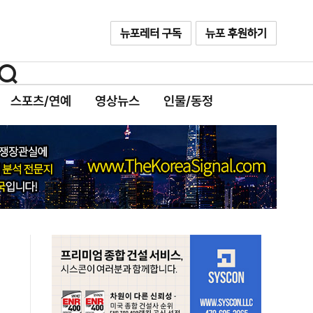
스포츠/연예
영상뉴스
인물/동정