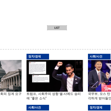
정치/경제
사회/사건
원회의 징계 요구
트럼프, 사회주의 성향 엘-사예드 승리
국무부, 모스 탄
에 “좋은 소식”
각하게 받아들인
사회/사건
정치/경제