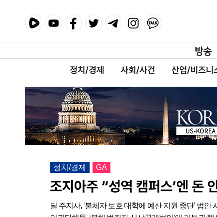
정치/경제
사회/사건
산업/비즈니
정치/경제
GA
조지아주 “성역 캠퍼스’엔 돈 
딜 주지사, ‘불체자 보호 대학에 예산 지원 중단’ 법안 