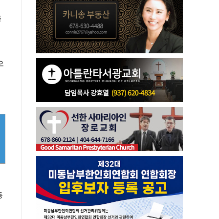
을
으
동