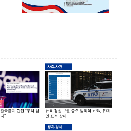
사회/사건
 출국금지 관련 “우려 심
뉴욕 경찰: 7월 증오 범죄의 70%, 유대
다”
인 표적 삼아
정치/경제