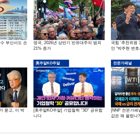
자수 부산서도 손
영국, 2026년 상반기 반유대주의 범죄
국힘 ‘추천위원 
21% 증가
안 “박주현 변호
美주알KO주알
전문가패널
가 묻고, 이 박
[美주알KO주알] 기업철학 "3D" 공유합
[NNP 전문가패
니다
값은 왜 올랐나?…