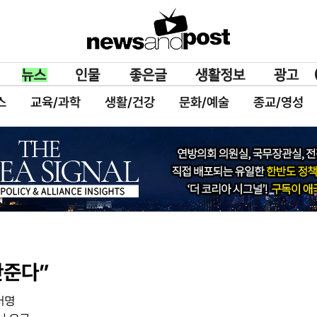
스
교육/과학
생활/건강
문화/예술
종교/영성
안준다”
서명