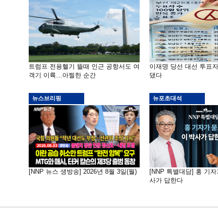
트럼프 전용헬기 뜰때 인근 공항서도 여
이재명 당선 대선 투표
객기 이륙…아찔한 순간
댔다
뉴스브리핑
뉴포초대석
[NNP 뉴스 생방송] 2026년 8월 3일(월)
[NNP 특별대담] 홍 기자
사가 답한다