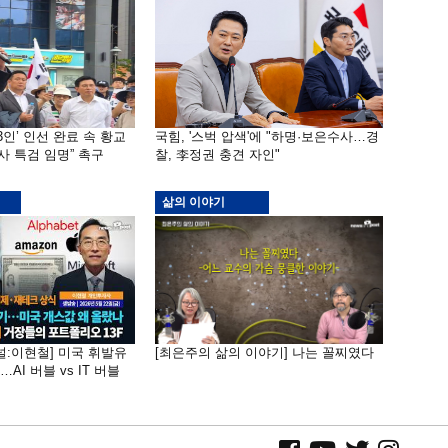
3인’ 인선 완료 속 황교
국힘, '스벅 압색'에 "하명·보은수사…경
사 특검 임명” 촉구
찰, 李정권 충견 자인"
삶의 이야기
널:이현철] 미국 휘발유
[최은주의 삶의 이야기] 나는 꼴찌였다
AI 버블 vs IT 버블