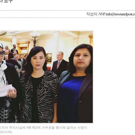
사 요구
작성자: NNP
info@newsandpost.
 조지아 주지사실에 HB 452에 거부권을 행사해 달라는 서명지
랜타지부)