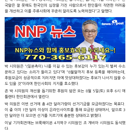
국말은 잘 못해도 한국인의 심장을 가진 사람으로서 한인들이 직면한 어려움
을 개선하고 이를 주류사회에 꾸준히 알리도록 노력하겠다”고 말했다.
박 시의원은 “(일본측이) 나를 이길 수 있는 후보감이 누가 있는지 벌써 수소
문하고 있다는 소리가 들리고 있다”며 “8월말까지 후보 등록을 해야하는데,
후원모금이 성공적으로 치러지면 아예 맛상대하겠다는 후보가 나서지 않을 수
도 있을 것”이라며 한인사회의 지지를 호소했다.
존 박 시의원의 재선을 돕기위한 후원의 밤은 오는 8월 5일(토) 오후 6시 애
틀랜타 한인회관에서 열린다.
박 의원은 이번 선거에 총 4만 달러가량의 선거기금을 모금하겠다는 목표다.
이 중 이미 1만 달러 이상이 온라인사이트를 통해 모금된 상태여서, 앞으로 3
만 달러만 더 모으면 선거를 치르기에 충분한 상태라고 밝혔다.
이날 기자회견에는 브룩헤이븐 4지역구 시의원인 조 게비아 시의원도 동석했
다.