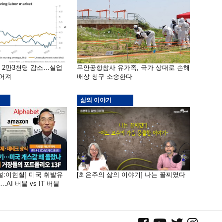
밖 2만3천명 감소…실업
무안공항참사 유가족, 국가 상대로 손해
떨어져
배상 청구 소송한다
삶의 이야기
널:이현철] 미국 휘발유
[최은주의 삶의 이야기] 나는 꼴찌였다
AI 버블 vs IT 버블