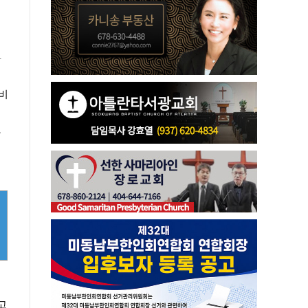
1
 비
자
고