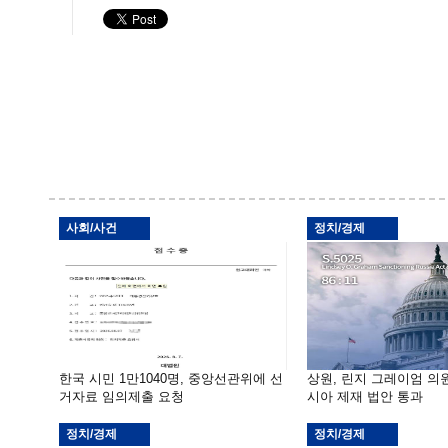
사회/사건
정치/경제
한국 시민 1만1040명, 중앙선관위에 선
상원, 린지 그레이엄 의
거자료 임의제출 요청
시아 제재 법안 통과
정치/경제
정치/경제