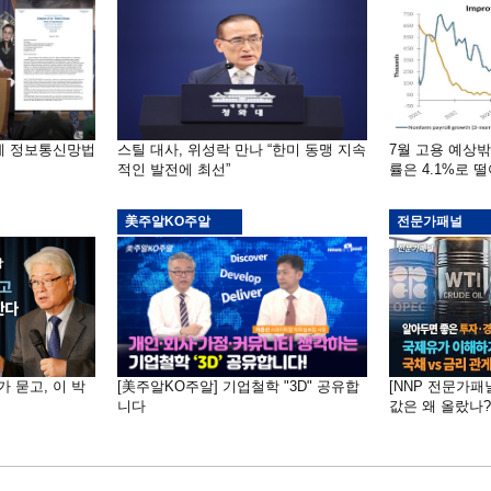
부에 정보통신망법
스틸 대사, 위성락 만나 “한미 동맹 지속
7월 고용 예상
적인 발전에 최선”
률은 4.1%로 
美주알KO주알
전문가패널
가 묻고, 이 박
[美주알KO주알] 기업철학 "3D" 공유합
[NNP 전문가패
니다
값은 왜 올랐나?…