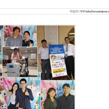
작성자: NNP
info@newsandpost.