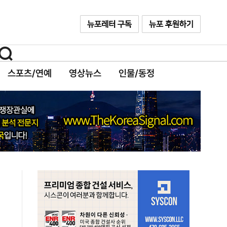
스포츠/연예
영상뉴스
인물/동정