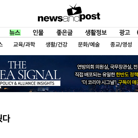
스
교육/과학
생활/건강
문화/예술
종교/영성
웠다