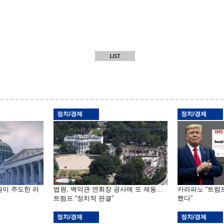
정치/경제
정치/경제
원이 주도한 러
법원, 백악관 연회장 공사에 또 제동…
카라파노 “트럼
트럼프 “정치적 판결”
했다”
정치/경제
정치/경제