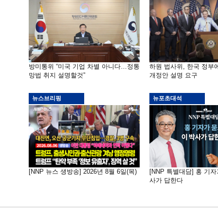
방미통위 “미국 기업 차별 아니다…정통
하원 법사위, 한국 정
망법 취지 설명할것”
개정안 설명 요구
뉴스브리핑
뉴포초대석
[NNP 뉴스 생방송] 2026년 8월 6일(목)
[NNP 특별대담] 홍 기자
사가 답한다