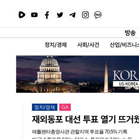
정치/경제
사회/사건
산업/비즈니
정치/경제
GA
재외동포 대선 투표 열기 뜨거
애틀랜타총영사관 관할지역 투표율 70.5% 기록