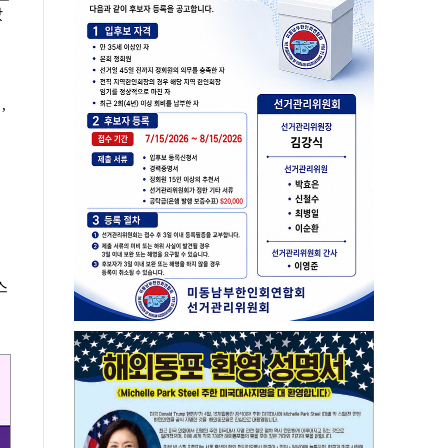
났
,
스