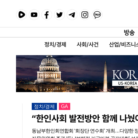
정치/경제
사회/사건
산업/비즈니
정치/경제
GA
“한인사회 발전방안 함께 나눴
동남부한인회연합회 ‘회장단 연수회’ 개최…다양한 정