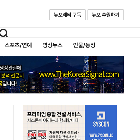
스포츠/연예
영상뉴스
인물/동정