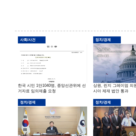
사회/사건
정치/경제
한국 시민 1만1040명, 중앙선관위에 선
상원, 린지 그레이엄 의
거자료 임의제출 요청
시아 제재 법안 통과
정치/경제
정치/경제