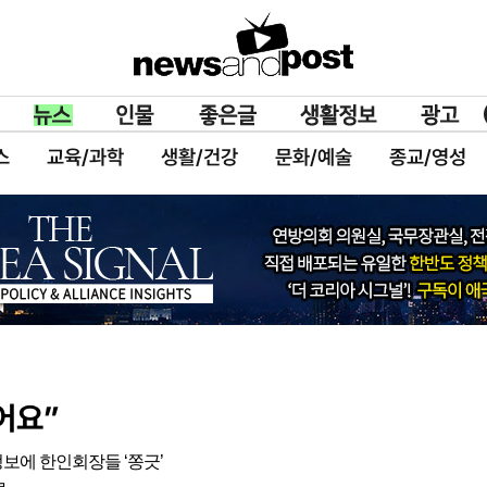
스
교육/과학
생활/건강
문화/예술
종교/영성
어요”
보에 한인회장들 ‘쫑긋’