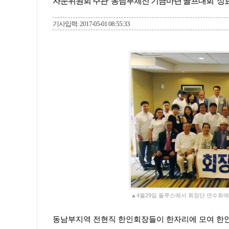
자문위원회 주관 ‘동남부체전 기금마련 골프대회’ 성
기사입력: 2017-05-01 08:55:33
▲4월29일 둘루스에서 회장단 연수회
동남부지역 전현직 한인회장들이 한자리에 모여 한인