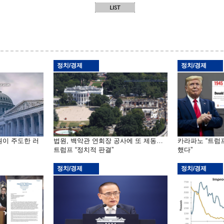
정치/경제
정치/경제
원이 주도한 러
법원, 백악관 연회장 공사에 또 제동…
카라파노 “트럼
트럼프 “정치적 판결”
했다”
정치/경제
정치/경제