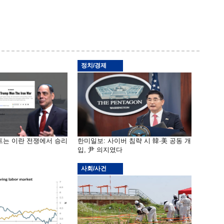
정치/경제
프는 이란 전쟁에서 승리
한미일보: 사이버 침략 시 韓·美 공동 개
입, 尹 의지였다
사회/사건