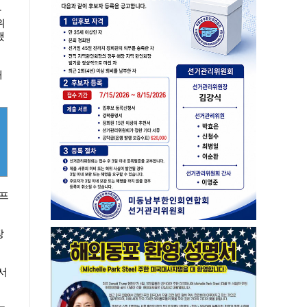
라
위
했
재
 프
장
서