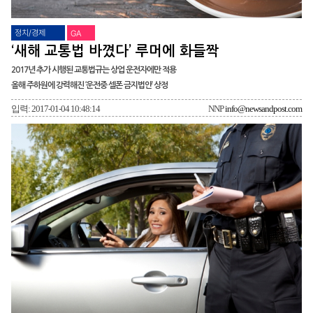
정치/경제
GA
‘새해 교통법 바꼈다’ 루머에 화들짝
2017년 추가 시행된 교통법규는 상업 운전자에만 적용
올해 주하원에 강력해진 ‘운전중 셀폰 금지법안’ 상정
입력: 2017-01-04 10:48:14
NNP
info@newsandpost.com