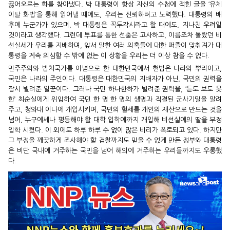
끓어오르는 화를 참아냈다. 박 대통령이 항상 자신의 수첩에 적힌 글을 ‘유체
이탈 화법’을 통해 읽어낼 때에도, 우리는 신뢰하려고 노력했다. 대통령의 배
후에 누군가가 있으며, 박 대통령은 꼭두각시라고 할 때에도, 지나친 우려일
것이라고 생각했다. 그런데 투표를 통한 선출은 고사하고, 이름조차 몰랐던 비
선실세가 우리를 지배하며, 앞서 말한 여러 의혹들에 대한 퍼즐이 맞춰져가 대
통령을 계속 의심할 수 밖에 없는 이 상황을 우리는 더 이상 참을 수 없다.
민주주의와 법치국가를 이념으로 한 대한민국에서 헌법은 나라의 뿌리이고,
국민은 나라의 주인이다. 대통령은 대한민국의 지배자가 아닌, 국민의 권력을
잠시 빌려준 일꾼이다. 그러나 국민 하나한하가 빌려준 권력을, ‘듣도 보도 못
한’ 최순실에게 위임하여 국민 한 명 한 명의 생명과 직결된 군사기밀을 알려
주고, 청와대 이나에 개입시키며, 국민의 혈세를 개인의 재산으로 만드는 것을
넘어, 누구에세나 평등해야 할 대학 입학에까지 개입해 비선실에의 딸을 부정
입학 시켰다. 이 외에도 하루 하루 수 없이 많은 비리가 폭로되고 있다. 하지만
그 부정을 깨끗하게 조사해야 할 검찰까지도 믿을 수 없게 만든 정부와 대통령
은 비단 국내에 거주하는 국민을 넘어 해외에 거주하는 우리들까지도 우롱했
다.