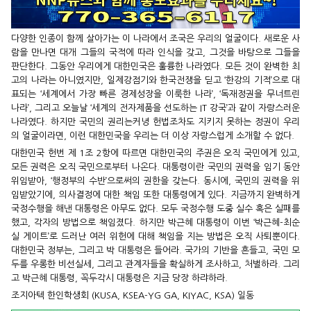
다양한 인종이 함께 살아가는 이 나라에서 조국은 우리의 얼굴이다. 새로운 사
람을 만나면 대개 그들의 국적에 따라 인식을 갖고, 그것을 바탕으로 그들을
판단한다. 그동안 우리에게 대한민국은 훌륭한 나라였다. 모든 것이 완벽한 최
고의 나라는 아니였지만, 일제강점기와 한국전쟁을 딛고 ‘한강의 기적’으로 대
표되는 ‘세계에서 가장 빠른 경제성장을 이룩한 나라’, ‘독재정권을 무너트린
나라’, 그리고 오늘날 ‘세계의 전자제품을 선도하는 IT 강국’과 같이 자랑스러운
나라였다. 하지만 국민의 권리는커녕 헌법조차도 지키지 못하는 정권이 우리
의 얼굴이라면, 이런 대한민국을 우리는 더 이상 자랑스럽게 소개할 수 없다.
대한민국 헌번 제 1조 2항에 따르면 대한민국의 주권은 오직 국민에게 있고,
모든 권력은 오직 국민으로부터 나온다. 대통령이란 국민의 권력을 임기 동안
위임받아, ‘행정부의 수반’으로써의 권한을 갖는다. 동시에, 국민의 권력을 위
임받았기에, 의사결정에 대한 책임 또한 대통령에게 있다. 지금까지 완벽하게
국정수행을 해낸 대통령은 아무도 없다. 모두 국정수행 도중 실수 혹은 실패를
했고, 각자의 방법으로 책임졌다. 하지만 박근혜 대통령이 이번 ‘박근혜-최순
실 게이트’로 드러난 여러 위헌에 대해 책임을 지는 방법은 오직 사퇴뿐이다.
대한민국 정부는, 그리고 박 대통령은 들어라. 국가의 기반을 흔들고, 국민 모
두를 우롱한 비선실세, 그리고 관계자들을 확실하게 조사하고, 처벌하라. 그리
고 박근혜 대통령, 꼭두각시 대통령은 지금 당장 하랴하라.
조지아텍 한인학생회 (KUSA, KSEA-YG GA, KIYAC, KSA) 일동