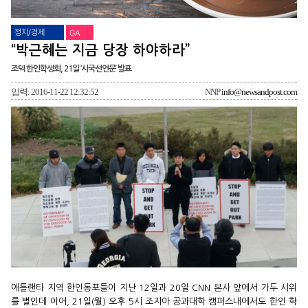
정치/경제
GA
“박근혜는 지금 당장 하야하라”
조텍 한인학생회, 21일 ‘시국선언문’ 발표
입력: 2016-11-22 12:32:52
NNP
info@newsandpost.com
애틀랜타 지역 한인동포들이 지난 12일과 20일 CNN 본사 앞에서 가두 시위
를 벌인데 이어, 21일(월) 오후 5시 조지아 공과대학 캠퍼스내에서도 한인 학