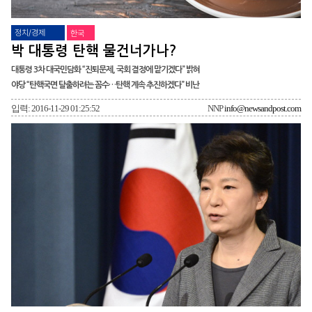
정치/경제
한국
박 대통령 탄핵 물건너가나?
대통령 3차 대국민담화 “진퇴문제, 국회 결정에 맡기겠다” 밝혀
야당 “탄핵국면 탈출하려는 꼼수…탄핵 계속 추진하겠다” 비난
입력: 2016-11-29 01:25:52
NNP
info@newsandpost.com