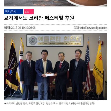
정치/경제
GA
교계에서도 코리안 페스티벌 후원
입력: 2015-09-10 19:26:08
NNP
info@newsandpost.com
▲좌로부터 남범진 장로, 오영록 한인회장, 정인수 목사, 강호재 장로.(사진= 애틀랜타한인회)