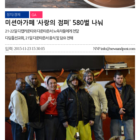
정치/경제
GA
미션아가페 ‘사랑의 점퍼’ 580벌 나눠
21-22일 디캡카운티와 다운타운서 노숙자들에게 전달
디딤돌선교회, 21일 다운타운서 음식 및 담요 전해
입력: 2015-11-23 15:30:05
NNP
info@newsandpost.com