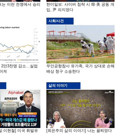
프는 이란 전쟁에서 승리
한미일보: 사이버 침략 시 韓·美 공동 개
입, 尹 의지였다
사회/사건
밖 2만3천명 감소…실업
무안공항참사 유가족, 국가 상대로 손해
떨어져
배상 청구 소송한다
삶의 이야기
널:이현철] 미국 휘발유
[최은주의 삶의 이야기] 나는 꼴찌였다