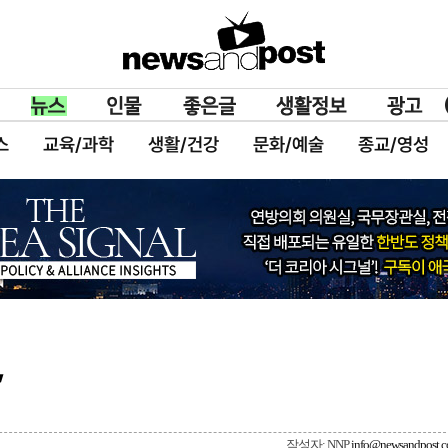
스
교육/과학
생활/건강
문화/예술
종교/영성
”
작성자: NNP
info@newsandpost.