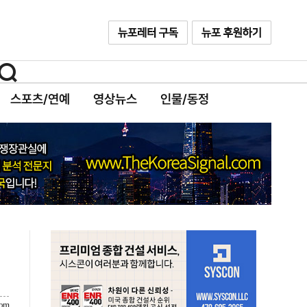
스포츠/연예
영상뉴스
인물/동정
com