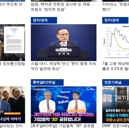
원이 주도한 러
법원, 백악관 연회장 공사에 또 제동…
카라파노 “트럼
트럼프 “정치적 판결”
했다”
정치/경제
정치/경제
부에 정보통신망법
스틸 대사, 위성락 만나 “한미 동맹 지속
7월 고용 예상
적인 발전에 최선”
률은 4.1%로 
美주알KO주알
전문가패널
 "살아있는 것이
[美주알KO주알] 기업철학 "3D" 공유합
[NNP 전문가패