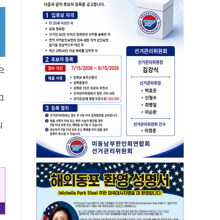
으
그
의