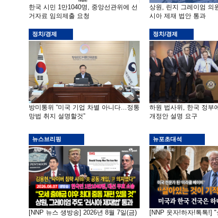
한국 시민 1만1040명, 중앙선관위에 선
상원, 린지 그레이엄 의
거자료 임의제출 요청
시아 제재 법안 통과
정치/경제
정치/경제
방미통위 “미국 기업 차별 아니다…정통
하원 법사위, 한국 정
망법 취지 설명할것”
개정안 설명 요구
뉴스브리핑
뉴포초대석
[NNP 뉴스 생방송] 2026년 8월 7일(금)
[NNP 웃자!하자!톡톡!]