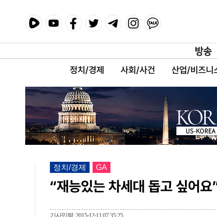
정치/경제
사회/사건
산업/비즈니
정치/경제
GA
“재능있는 차세대 돕고 싶어요
기사입력: 2015-12-11 07:35:25