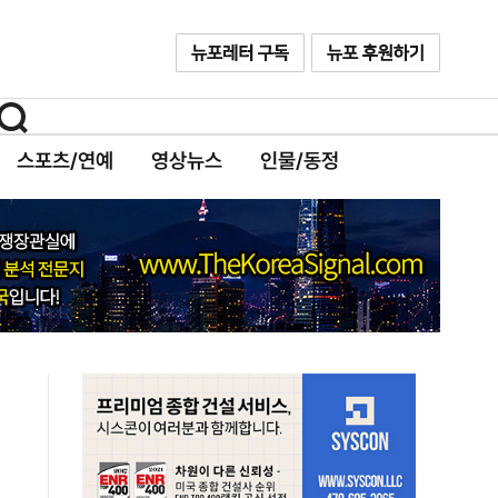
스포츠/연예
영상뉴스
인물/동정