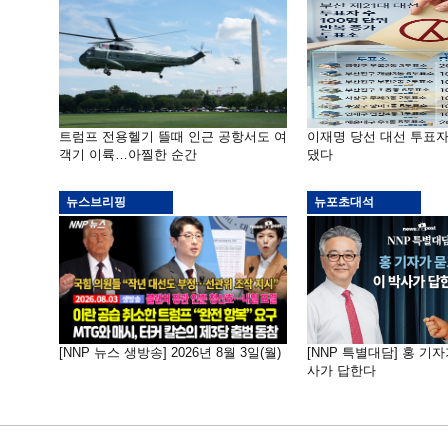
트럼프 전용헬기 뜰때 인근 공항서도 여
이재명 당선 대선 투표
객기 이륙…아찔한 순간
댔다
뉴스브리핑
뉴포초대석
[NNP 뉴스 생방송] 2026년 8월 3일(월)
[NNP 특별대담] 홍 기자
사가 답한다