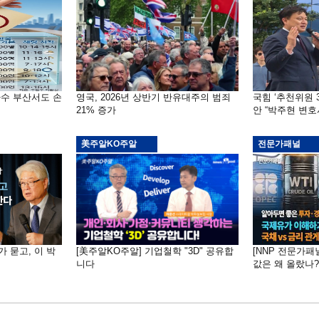
자수 부산서도 손
영국, 2026년 상반기 반유대주의 범죄
국힘 ‘추천위원 
21% 증가
안 “박주현 변호
美주알KO주알
전문가패널
가 묻고, 이 박
[美주알KO주알] 기업철학 "3D" 공유합
[NNP 전문가패
니다
값은 왜 올랐나?…