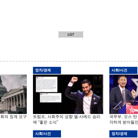
정치/경제
사회/사건
원회의 징계 요구
트럼프, 사회주의 성향 엘-사예드 승리
국무부, 모스 탄
에 “좋은 소식”
각하게 받아들인
사회/사건
정치/경제