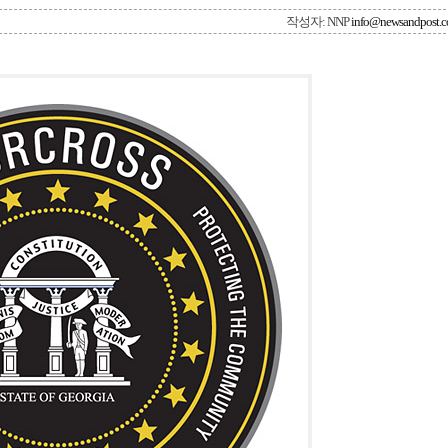
작성자: NNP
info@newsandpost.