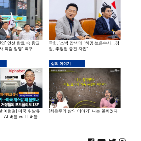
3인’ 인선 완료 속 황교
국힘, '스벅 압색'에 "하명·보은수사…경
사 특검 임명” 촉구
찰, 李정권 충견 자인"
삶의 이야기
널:이현철] 미국 휘발유
[최은주의 삶의 이야기] 나는 꼴찌였다
AI 버블 vs IT 버블