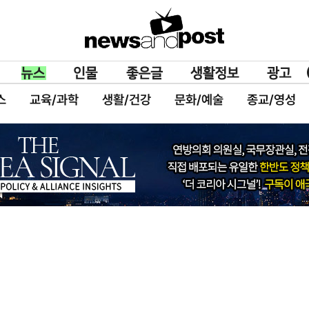
스
교육/과학
생활/건강
문화/예술
종교/영성