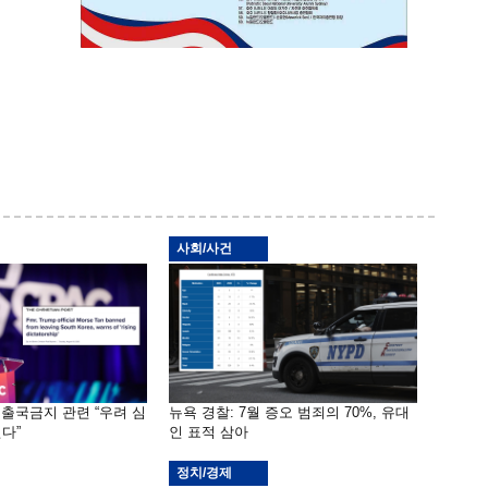
사회/사건
 출국금지 관련 “우려 심
뉴욕 경찰: 7월 증오 범죄의 70%, 유대
다”
인 표적 삼아
정치/경제