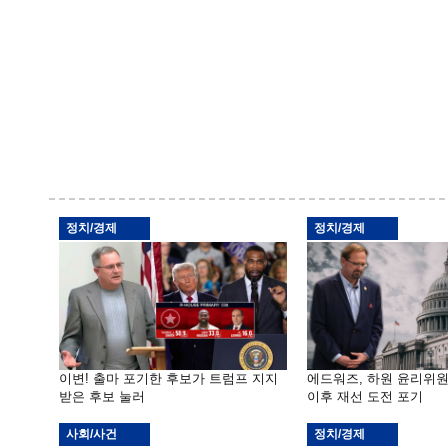
정치/경제
정치/경제
이변! 출마 포기한 후보가 트럼프 지지
에드워즈, 하원 윤리위
받은 후보 눌러
이후 재선 도전 포기
사회/사건
정치/경제