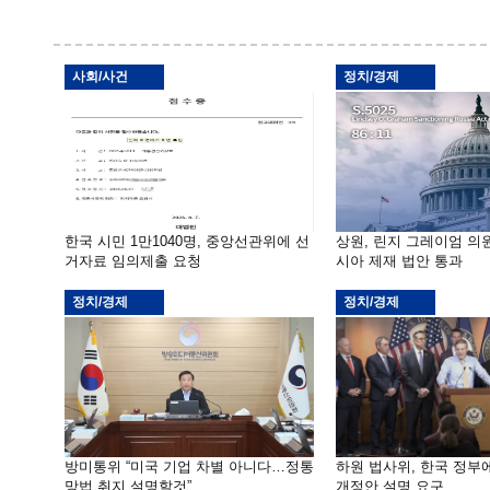
사회/사건
정치/경제
한국 시민 1만1040명, 중앙선관위에 선
상원, 린지 그레이엄 의
거자료 임의제출 요청
시아 제재 법안 통과
정치/경제
정치/경제
방미통위 “미국 기업 차별 아니다…정통
하원 법사위, 한국 정
망법 취지 설명할것”
개정안 설명 요구