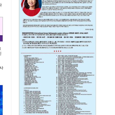
다
그
신
봉사