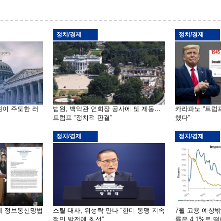
정치/경제
정치/경제
원이 주도한 러
법원, 백악관 연회장 공사에 또 제동…
카라파노 “트럼
트럼프 “정치적 판결”
했다”
정치/경제
정치/경제
부에 정보통신망법
스틸 대사, 위성락 만나 “한미 동맹 지속
7월 고용 예상
적인 발전에 최선”
률은 4.1%로 