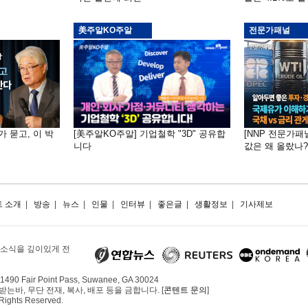
美주알KO주알
전문가패널
가 묻고, 이 박
[美주알KO주알] 기업철학 "3D" 공유합
[NNP 전문가패
니다
값은 왜 올랐나?…
 소개
|
방송
|
뉴스
|
인물
|
인터뷰
|
좋은글
|
생활정보
|
기사제보
 소식을 깊이있게 전
490 Fair Point Pass, Suwanee, GA 30024
, 무단 전재, 복사, 배포 등을 금합니다. [
콘텐트 문의
]
 Rights Reserved.