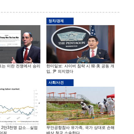
정치/경제
프는 이란 전쟁에서 승리
한미일보: 사이버 침략 시 韓·美 공동 개
입, 尹 의지였다
사회/사건
밖 2만3천명 감소…실업
무안공항참사 유가족, 국가 상대로 손해
떨어져
배상 청구 소송한다