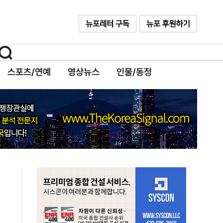
스포츠/연예
영상뉴스
인물/동정