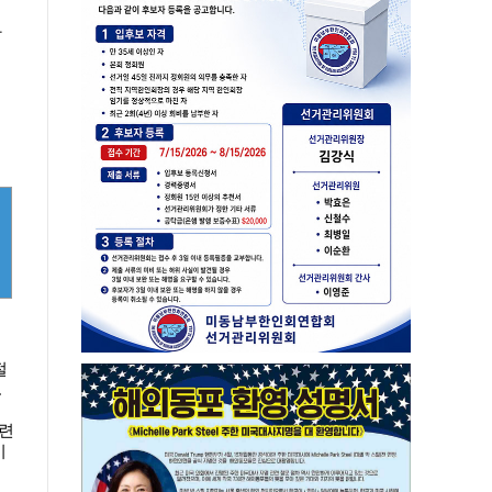
한
절
.
마련
시