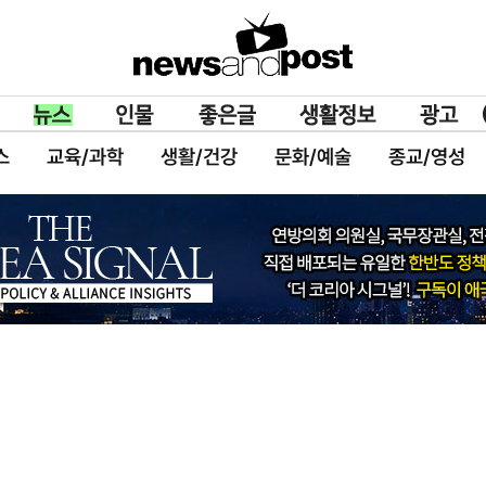
스
교육/과학
생활/건강
문화/예술
종교/영성