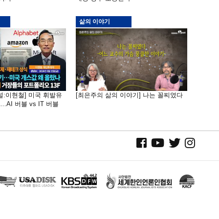
삶의 이야기
널:이현철] 미국 휘발유
[최은주의 삶의 이야기] 나는 꼴찌였다
AI 버블 vs IT 버블