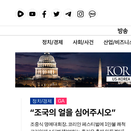
정치/경제
사회/사건
산업/비즈니
정치/경제
GA
“조국의 얼을 심어주시오”
조중식 명예대회장, 코리안 페스티벌에 1만불 쾌척