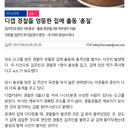
정치/경제
GA
디캡 경찰들 엉뚱한 집에 출동 ‘총질’
집주인과 경관 1명 총상…출동 경관들 3명 직무정지 처분
이웃들 ‘집주인 무기없었다’ 증언…개 1마리 현장서 즉사
입력: 2015-09-02 06:28:29
NNP
info@newsandpost.com
강도 신고를 받은 경찰이 엉뚱한 집에 출동해 총격전을 벌이는 사건이 발생했
다. 이 사건으로 집주인과 경찰관 1명이 총상을 입고, 집에 있던 개가 즉사했
다고 AJC가 보도했다.
당시 총상을 맞은 집 주인이 무장을 하지 않은 상태였다는 이웃들의 증언이 나
와 더욱 충격을 주고 있다.
디캡카운티 경찰은 8월31일 저녁 7시35분경 수상한 사람이 있다는 신고를
받았다. 하지만 제보자가 정확한 주소를 주지 않아, 경찰관들은 제보자가 묘사
한 것과 일치하는 집을 찾아나섰다고 밝혔다.
문제의 집에 다다랐을 때, 경찰들이 발견한 것은 집 문이 열려있었던 것. 강도
가 집에 침입한 것으로 판단한 경찰은 집주인을 불렀고 곧 집에 들이닥쳤는데
총성과 함께 사건이 벌어진 것이다.