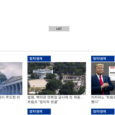
정치/경제
정치/경제
원이 주도한 러
법원, 백악관 연회장 공사에 또 제동…
카라파노 “트럼
트럼프 “정치적 판결”
했다”
정치/경제
정치/경제