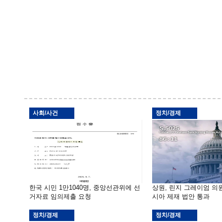
사회/사건
정치/경제
한국 시민 1만1040명, 중앙선관위에 선
상원, 린지 그레이엄 의
거자료 임의제출 요청
시아 제재 법안 통과
정치/경제
정치/경제