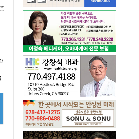
com
만
록