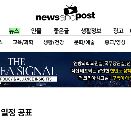
스
교육/과학
생활/건강
문화/예술
종교/영성
 일정 공표