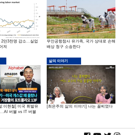
밖 2만3천명 감소…실업
무안공항참사 유가족, 국가 상대로 손해
떨어져
배상 청구 소송한다
삶의 이야기
널:이현철] 미국 휘발유
[최은주의 삶의 이야기] 나는 꼴찌였다
AI 버블 vs IT 버블