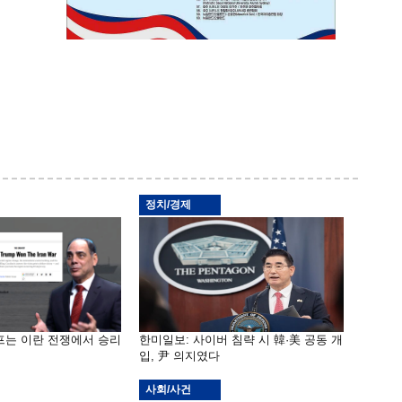
정치/경제
프는 이란 전쟁에서 승리
한미일보: 사이버 침략 시 韓·美 공동 개
입, 尹 의지였다
사회/사건