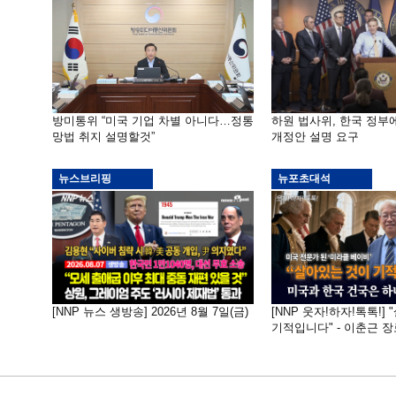
방미통위 “미국 기업 차별 아니다…정통
하원 법사위, 한국 정
망법 취지 설명할것”
개정안 설명 요구
뉴스브리핑
뉴포초대석
[NNP 뉴스 생방송] 2026년 8월 7일(금)
[NNP 웃자!하자!톡톡!]
기적입니다" - 이춘근 장