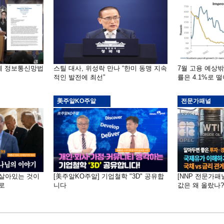
부에 정보통신망법
스틸 대사, 위성락 만나 “한미 동맹 지속
7월 고용 예상
적인 발전에 최선”
률은 4.1%로 
美주알KO주알
전문가패널
 "살아있는 것이
[美주알KO주알] 기업철학 "3D" 공유합
[NNP 전문가패
로
니다
값은 왜 올랐나?…