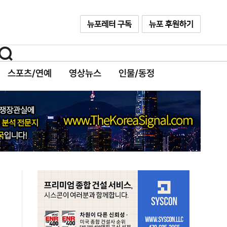
스포츠/연예
영상뉴스
인물/동정