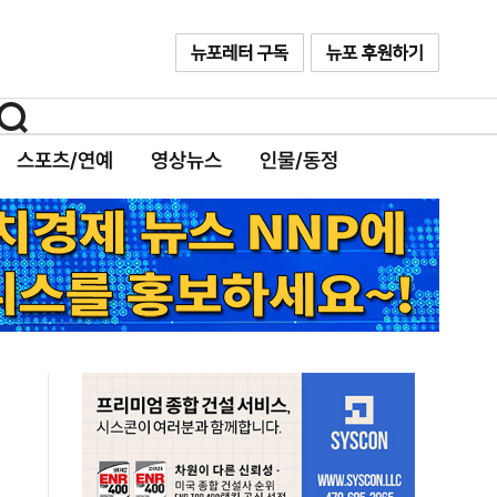
스포츠/연예
영상뉴스
인물/동정