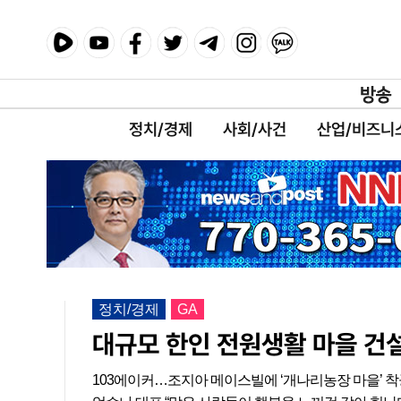
정치/경제
사회/사건
산업/비즈니
정치/경제
GA
대규모 한인 전원생활 마을 건
103에이커…조지아 메이스빌에 ‘개나리농장 마을’ 