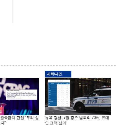
사회/사건
 출국금지 관련 “우려 심
뉴욕 경찰: 7월 증오 범죄의 70%, 유대
다”
인 표적 삼아