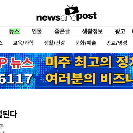
스
교육/과학
생활/건강
문화/예술
종교/영성
설된다
착공