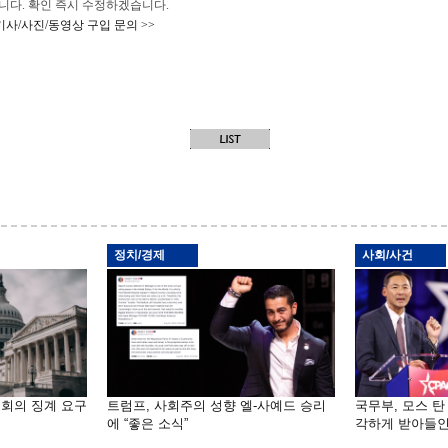
 바랍니다. 확인 즉시 수정하겠습니다.
기사/사진/동영상 구입 문의 >>
정치/경제
사회/사건
원회의 징계 요구
트럼프, 사회주의 성향 엘-사예드 승리
국무부, 모스 탄
에 “좋은 소식”
각하게 받아들인