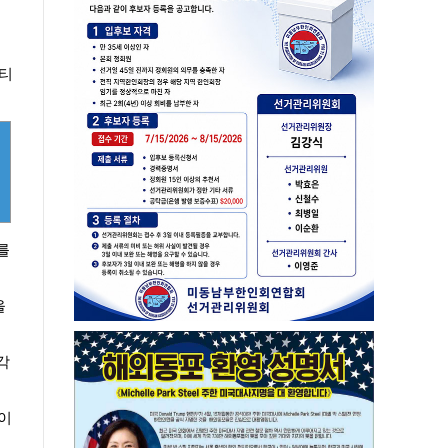
니티
를
을
각
이