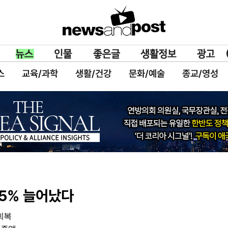
스
교육/과학
생활/건강
문화/예술
종교/영성
.5% 늘어났다
회복