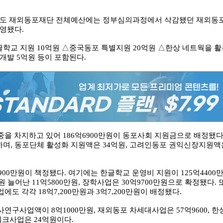
16년도 재외동포재단 전체예산에는 정부심의과정에서 삭감됐던 재외동
반영됐다.
학교 지원 10억원 △중국동포 특별지원 20억원 △한상 네트웍을 활
개발 5억원 등이 포함된다.
을 차지하고 있어 186억6900만원이 동포사회 지원금으로 배정됐다
하며, 동포단체 활성화 지원액은 34억원, 고려인동포 권익신장지원액
900만원이 책정됐다. 여기에는 한글학교 운영비 지원이 125억4400
 늘어난 11억5800만원, 장학사업은 30억9700만원으로 확정됐다. 
 각각 18억7,200만원과 3억7,200만원이 배정됐다.
구사업액이 8억1000만원, 재외동포 차세대사업은 57억9600, 한
워크사업은 24억원이다.