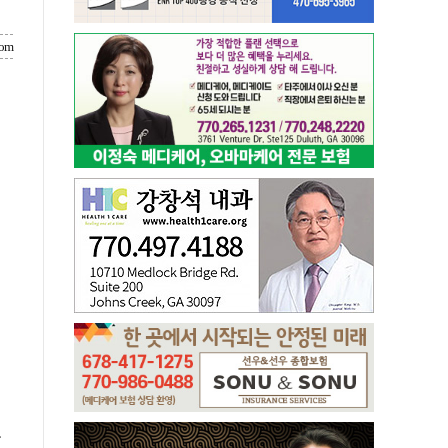
com
보