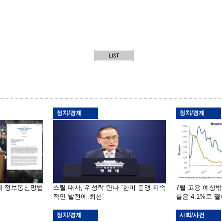
정치/경제
정치/경제
부에 정보통신망법
스틸 대사, 위성락 만나 “한미 동맹 지속
7월 고용 예상
적인 발전에 최선”
률은 4.1%로 
정치/경제
사회/사건