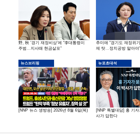
野, 秋 ‘경기 재정비상’에 “李대통령이
추미애 “경기도 재정위
주범…지사때 현금살포”
제 탓…정치공방 말아야
뉴스브리핑
뉴포초대석
[NNP 뉴스 생방송] 2026년 8월 6일(목)
[NNP 특별대담] 홍 기자
사가 답한다