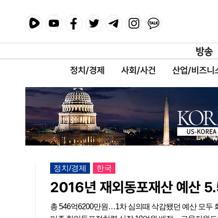
정치/경제
사회/사건
산업/비즈니
정치/경제
한국
2016년 재외동포재산 예산 5
총 546억6200만원…1차 심의때 삭감됐던 예산 모두 