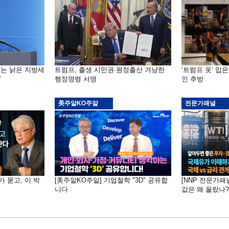
기는 낡은 지방세
트럼프, 출생 시민권·원정출산 겨냥한
‘트럼프 옷’ 입
”
행정명령 서명
인 추방
美주알KO주알
전문가패널
가 묻고, 이 박
[美주알KO주알] 기업철학 "3D" 공유합
[NNP 전문가패
니다
값은 왜 올랐나?…