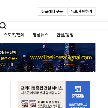
스포츠/연예
영상뉴스
인물/동정