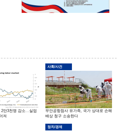
사회/사건
밖 2만3천명 감소…실업
무안공항참사 유가족, 국가 상대로 손해
떨어져
배상 청구 소송한다
정치/경제