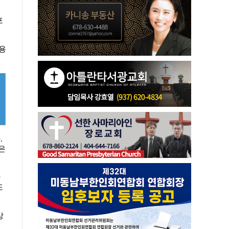
포
용
.
은
만
또
상