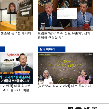
은 청소년 공격한 캐나다
트럼프 “탄약 부족 ‘정보 유출자’, 장기
징역형 구형할 것”
삶의 이야기
널:이현철] 미국 휘발유
[최은주의 삶의 이야기] 나는 꼴찌였다
AI 버블 vs IT 버블