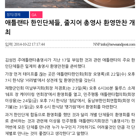
정치/경제
GA
애틀랜타 한인단체들, 줄지어 총영사 환영만찬 개
최
입력: 2014-10-22 17:17:44
NNP
info@newsandpost.com
김성진 주애틀랜타총영사가 지난 17일 부임한 것과 관련 애틀랜타의 주요 한
인단체들은 일제히 총영사 환영만찬을 준비했다.
가장 먼저 테이프를 끊는 곳은 애틀랜타한인회(회장 오영록)로 22일(수) 오후
7시 한식당 ‘서라벌’에서 상견례 및 환영만찬을 갖는다.
재향군인회 미남부지회(회장 차경호)는 23일(목) 오후 6시30분 둘루스 소재
‘쉐프 장 케이터링 연회장’에서 환영회를 열고, 민주평통 애틀랜타협의회(회장
이상용)는 24일(금) 오후 7시 한식당 ‘청담’에서, 동남부한인회연합회(회장 이
기붕)는 31일(금) 오후 6시 한식당 ‘명가원’에서 환영회를 마련한다.
과거 한인단체 합동으로 환영회를 했던 것과 달리 개별 단체들이 환영회를 따
로 준비하는 것과 관련해 이상용 민주평통 애틀랜타지회장은 “(총영사가) 한
꺼번에 모든 단체를 만나면 누가 누구인지 기억하기도 어려울것인 만큼 각 단
체별로 만나는 것이 좋겠다고 생각한다”고 말했다.