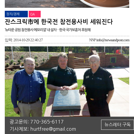
정치/경제
GA
잔스크릭市에 한국전 참전용사비 세워진다
‘뉴타운 공원 참전용사 메모리얼’ 내 설치…한국 국가보훈처 후원해
입력: 2014-10-29 22:40:27
NNP
info@newsandpost.com
광고문의:
770-365-6117
▲오는 11월 7일 준공식을 가질 예정인 존스크릭 소재 ‘뉴타운 공원 참전용사 메모리얼 워크’에서 존스크릭
뉴스레터 구독
기사제보:
hurtfree@gmail.com
참전용사회 임원들이 기념촬영하고 있다. 사진 맨 오른쪽이 웨인 키드 회장.(사진=존스크릭참전용사회 페