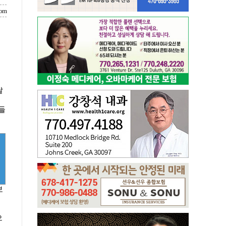
com
달
들
보
으