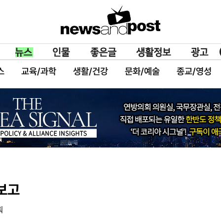
스
교육/과학
생활/건강
문화/예술
종교/영성
보고
뤄