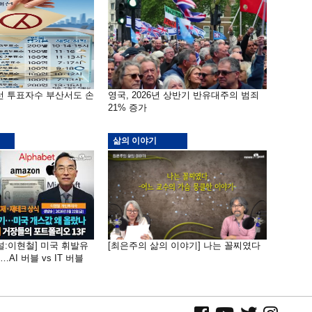
선 투표자수 부산서도 손
영국, 2026년 상반기 반유대주의 범죄
21% 증가
삶의 이야기
널:이현철] 미국 휘발유
[최은주의 삶의 이야기] 나는 꼴찌였다
AI 버블 vs IT 버블