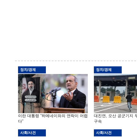
정치/경제
정치/경제
이란 대통령 “하메네이와의 연락이 어렵
대진연, 오산 공군기지
다”
구속
사회/사건
사회/사건