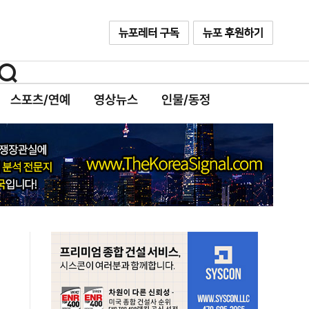
스포츠/연예
영상뉴스
인물/동정