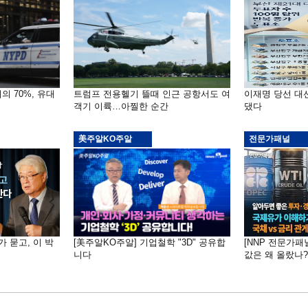
의 70%, 유대
트럼프 전용헬기 뜰때 인근 공항서도 여
이재명 당선 대
객기 이륙…아찔한 순간
댔다
美주알KO주알
전문가패널
가 묻고, 이 박
[美주알KO주알] 기업철학 "3D" 공유합
[NNP 전문가패
니다
값은 왜 올랐나?…