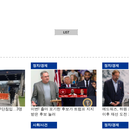
정치/경제
정치/경제
 무단침입…3명
이변! 출마 포기한 후보가 트럼프 지지
에드워즈, 하원
받은 후보 눌러
이후 재선 도전
사회/사건
정치/경제