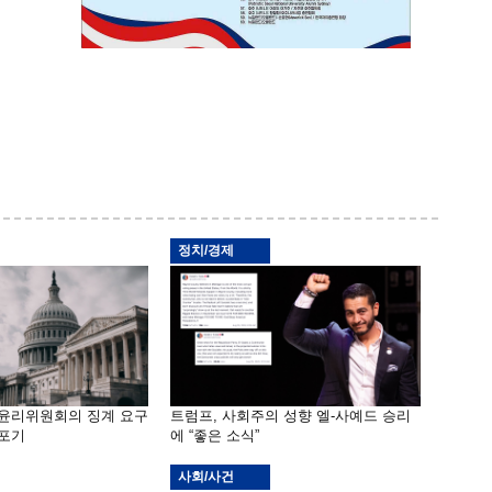
정치/경제
 윤리위원회의 징계 요구
트럼프, 사회주의 성향 엘-사예드 승리
 포기
에 “좋은 소식”
사회/사건