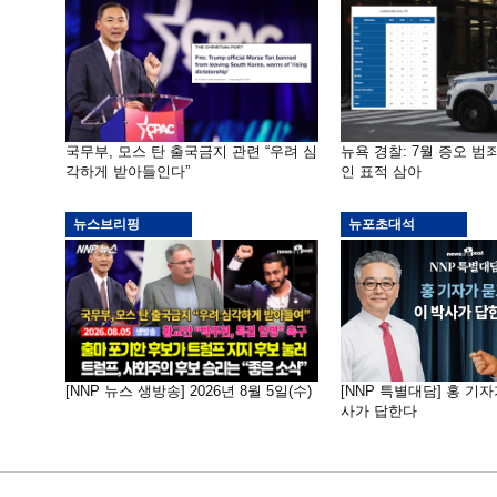
국무부, 모스 탄 출국금지 관련 “우려 심
뉴욕 경찰: 7월 증오 범죄
각하게 받아들인다”
인 표적 삼아
뉴스브리핑
뉴포초대석
[NNP 뉴스 생방송] 2026년 8월 5일(수)
[NNP 특별대담] 홍 기자
사가 답한다