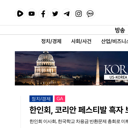
정치/경제
사회/사건
산업/비즈니
정치/경제
GA
한인회, 코리안 페스티발 흑자 
한인회 이사회, 한국학교 차용금 반환문제 총회로 미