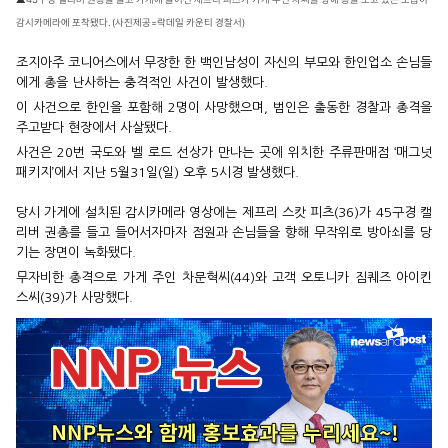
감시카메라에 포착됐다. (사진제공=락데일 카운티 경찰서)
조지아주 코니어스에서 무장한 한 백인남성이 자신의 부모와 한인업소 손님들
에게 총을 난사하는 충격적인 사건이 발생했다.
이 사건으로 한인을 포함해 2명이 사망했으며, 범인은 출동한 경찰과 총격을
주고받다 현장에서 사살됐다.
사건은
20번 국도와 벨 로드 선상가 만나는 곳에 위치한 주류판매점 ‘매그넛
패키지’에서
지난 5월31일(일) 오후 5시경 발생했다.
당시 가게에 설치된 감시카메라 영상에는 제프리 스캇 피츠(36)가 45구경 캘
리버 권총를 들고 들어서자마자 점원과 손님들을 향해 무작위로 방아쇠를 당
기는 장면이 녹화됐다.
무자비한 총격으로 가게 주인 차문혁씨(44)와 고객 오토니카 짐퀘즈 아이킨
스씨(39)가 사망했다.