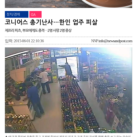
정치/경제
GA
코니어스 총기난사…한인 업주 피살
제프리 피츠, 부모에게도 총격…2명 사망 2명 중상
입력: 2015-06-01 22:10:36
NNP
info@newsandpost.com
▲45구경 캘리버 권총을 들고 가게에 들어선 제프리 피츠가 가게 주인 차씨를 향해 총을 쏘고 있는 모습이