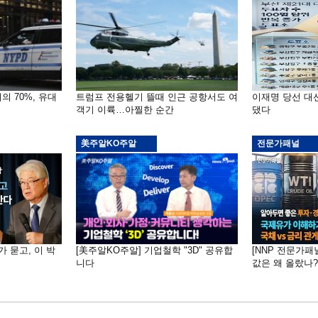
의 70%, 유대
트럼프 전용헬기 뜰때 인근 공항서도 여
이재명 당선 대
객기 이륙…아찔한 순간
댔다
美주알KO주알
전문가패널
가 묻고, 이 박
[美주알KO주알] 기업철학 "3D" 공유합
[NNP 전문가패
니다
값은 왜 올랐나?…