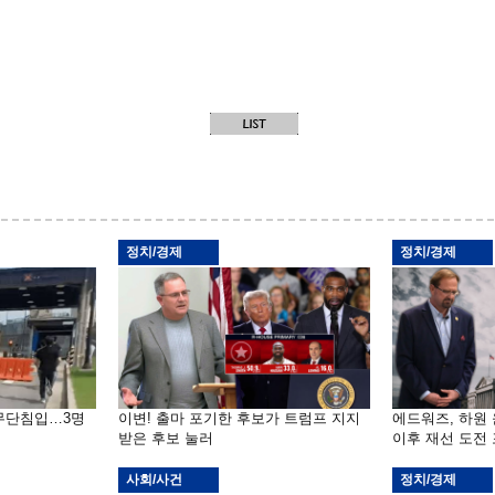
정치/경제
정치/경제
 무단침입…3명
이변! 출마 포기한 후보가 트럼프 지지
에드워즈, 하원
받은 후보 눌러
이후 재선 도전
사회/사건
정치/경제