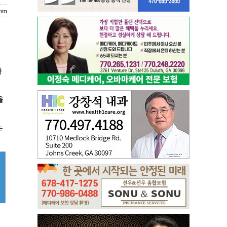
com
가
을
는