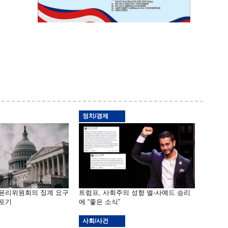
정치/경제
 윤리위원회의 징계 요구
트럼프, 사회주의 성향 엘-사예드 승리
 포기
에 “좋은 소식”
사회/사건