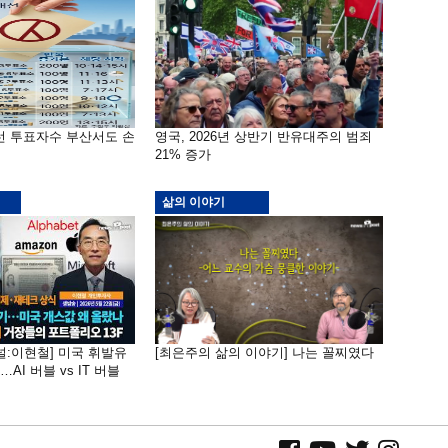
선 투표자수 부산서도 손
영국, 2026년 상반기 반유대주의 범죄
21% 증가
삶의 이야기
널:이현철] 미국 휘발유
[최은주의 삶의 이야기] 나는 꼴찌였다
AI 버블 vs IT 버블