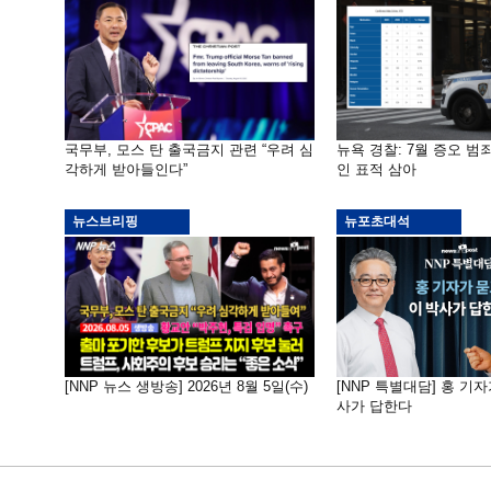
국무부, 모스 탄 출국금지 관련 “우려 심
뉴욕 경찰: 7월 증오 범죄
각하게 받아들인다”
인 표적 삼아
뉴스브리핑
뉴포초대석
[NNP 뉴스 생방송] 2026년 8월 5일(수)
[NNP 특별대담] 홍 기자
사가 답한다