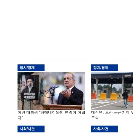
정치/경제
정치/경제
이란 대통령 “하메네이와의 연락이 어렵
대진연, 오산 공군기지
다”
구속
사회/사건
사회/사건