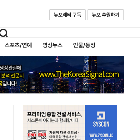
스포츠/연예
영상뉴스
인물/동정