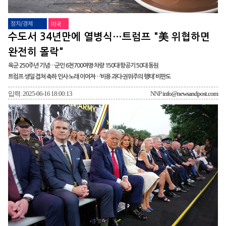
정치/경제
미국
수도서 34년만에 열병식…트럼프 "美 위협하면
완전히 몰락"
육군 250주년 기념…군인 6천700여명·차량 150대·항공기 50대 동원
트럼프 생일 겹쳐 축하 인사·노래 이어져…‘비용 과다·권위주의 행태’ 비판도
입력: 2025-06-16 18:00:13
NNP
info@newsandpost.com