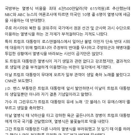
국방부는 열병식 비용을 최대 4천500만달러(약 615억원)로 추산했는데
NBC와 ABC 뉴스의 여론조사에 따르면 미국인 10명 중 6명이 열병식에 세금
을 사용하는 데 반대했다.
주로 러시아와 북한 등 권위주의 국가에서 정권 선전 및 군사력 과시 수단으로
이용하는 열병식을 하는 것 자체가 부적절하다는 지적도 나왔다.
특히 트럼프 대통령이 로스앤젤레스에서 일어난 불법 이민자 단속 반대 시위
에 대응하기 위해 캘리포니아 주정부의 반대를 무시하고 주방위군과 해병대를
투입한 상황에서 열병식을 바라보는 시선이 곱지만은 않았다.
또 트럼프 대통령은 열병식이 자기 생일과 관련 없다고 강조했지만, 결과적으
로 생일에 군을 부적절하게 이용했다는 비판이 일각에서 제기됐다.
이날 트럼프 대통령이 무대에 오르자 일부 관객이 생일 축하 노래를 불렀다고
CNN은 보도했다.
J.D. 밴스 부통령은 트럼프 대통령에 앞서 발언하면서 이날이 트럼프 대통령
의 생일일뿐만 아니라 자기 결혼 기념일이라고 말했다.
가수 리 그린우드가 트럼프 대통령의 유세 노래 '갓 블레스 더 유에스에이'를
부르고 생일을 축하했다.
이날 열병식 때 낙하산을 타고 강하한 육군 골든나이츠 장병이 트럼프 대통령
에게 미국 국기를 전달했으며, 열병식은 불꽃놀이로 막을 내렸다.
그간 트럼프 대통령은 다른 나라의 열병식을 부러워했고 첫 임기 때 이를 하려