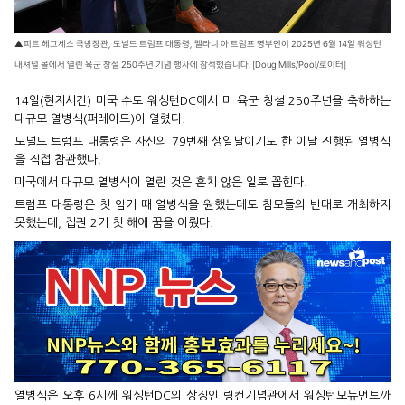
▲피트 헤그세스 국방장관, 도널드 트럼프 대통령, 멜라니 아 트럼프 영부인이 2025년 6월 14일 워싱턴
내셔널 몰에서 열린 육군 창설 250주년 기념 행사에 참석했습니다. [Doug Mills/Pool/로이터]
14일(현지시간) 미국 수도 워싱턴DC에서 미 육군 창설 250주년을 축하하는
대규모 열병식(퍼레이드)이 열렸다.
도널드 트럼프 대통령은 자신의 79번째 생일날이기도 한 이날 진행된 열병식
을 직접 참관했다.
미국에서 대규모 열병식이 열린 것은 흔치 않은 일로 꼽힌다.
트럼프 대통령은 첫 임기 때 열병식을 원했는데도 참모들의 반대로 개최하지
못했는데, 집권 2기 첫 해에 꿈을 이뤘다.
열병식은 오후 6시께 워싱턴DC의 상징인 링컨기념관에서 워싱턴모뉴먼트까