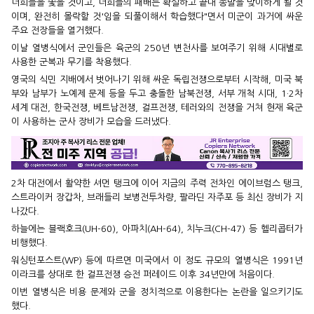
너희들을 쫓을 것이고, 너희들의 패배는 확실하고 끝내 종말을 맞이하게 될 것
이며, 완전히 몰락할 것'임을 되풀이해서 학습했다"면서 미군이 과거에 싸운
주요 전장들을 열거했다.
이날 열병식에서 군인들은 육군의 250년 변천사를 보여주기 위해 시대별로
사용한 군복과 무기를 착용했다.
영국의 식민 지배에서 벗어나기 위해 싸운 독립전쟁으로부터 시작해, 미국 북
부와 남부가 노예제 문제 등을 두고 충돌한 남북전쟁, 서부 개척 시대, 1·2차
세계 대전, 한국전쟁, 베트남전쟁, 걸프전쟁, 테러와의 전쟁을 거쳐 현재 육군
이 사용하는 군사 장비가 모습을 드러냈다.
2차 대전에서 활약한 셔먼 탱크에 이어 지금의 주력 전차인 에이브럼스 탱크,
스트라이커 장갑차, 브래들리 보병전투차량, 팔라딘 자주포 등 최신 장비가 지
나갔다.
하늘에는 블랙호크(UH-60), 아파치(AH-64), 치누크(CH-47) 등 헬리콥터가
비행했다.
워싱턴포스트(WP) 등에 따르면 미국에서 이 정도 규모의 열병식은 1991년
이라크를 상대로 한 걸프전쟁 승전 퍼레이드 이후 34년만에 처음이다.
이번 열병식은 비용 문제와 군을 정치적으로 이용한다는 논란을 일으키기도
했다.