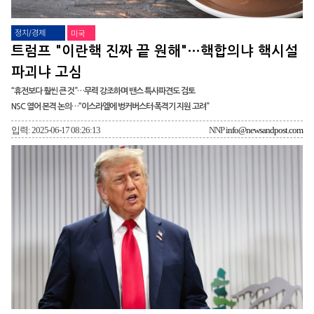
정치/경제
미국
트럼프 "이란핵 진짜 끝 원해"…핵합의냐 핵시설
파괴냐 고심
“휴전보다 훨씬 큰 것”…무력 강조하며 밴스 특사파견도 검토
NSC 열어 본격 논의…“이스라엘에 벙커버스터·폭격기 지원 고려”
입력: 2025-06-17 08:26:13
NNP
info@newsandpost.com