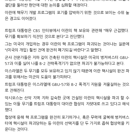
결단을 둘러싼 현안에 대한 논의를 심화할 예정이다.
이란에 핵무기 개발 프로그램의 포기를 압박하기 위한 것으로 보이는 수위 높
은 경고도 이어졌다.
트럼프 대통령은 CBS 인터뷰에서 이란의 핵 보유와 관련해 "매우 근접했다.
무기를 확보하기 직전인 것으로 본다"고 진단했다.
그는 미국이 개입하는 경우 이란의 핵 프로그램이 파괴되는 것이냐는 질문에
"(미국의 개입) 훨씬 전에 완전히 폐기되길 바란다"고 말했다.
군사 전문가들은 지하 깊이 건축된 이란의 핵시설은 미국의 벙커버스터 GBU-
57과 이를 실어 나를 B-2 전략폭격기가 없으면 파괴가 불가능하다고 본다.
이스라엘은 두 무기를 모두 보유하고 있지 않기 때문에 이란 핵시설의 완전 파
괴를 위해서는 미군의 도움이 불가피하다.
트럼프 대통령은 이스라엘에 GBU-57와 B-2 폭격기 지원을 저울질하는 것으
로 전해진다.
악시오스는 산악 지역 지하 깊숙한 곳에 건설된 이란의 핵시설을 파괴 할 수
있는 이들 무기를 트럼프 대통령이 대이란 협상의 지렛대로 쓰고 있다고 해석
했다.
협상에 응해 핵 프로그램을 완전히 포기하거나, 혹은 무력에 굴복해 벙커버스
터에 핵시설이 파괴당하는 등 이란의 선택지를 단 두 가지로 좁혀 협상력을 키
운다는 것이다.