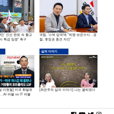
3인’ 인선 완료 속 황교
국힘, '스벅 압색'에 "하명·보은수사…경
사 특검 임명” 촉구
찰, 李정권 충견 자인"
삶의 이야기
널:이현철] 미국 휘발유
[최은주의 삶의 이야기] 나는 꼴찌였다
AI 버블 vs IT 버블