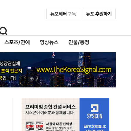
스포츠/연예
영상뉴스
인물/동정