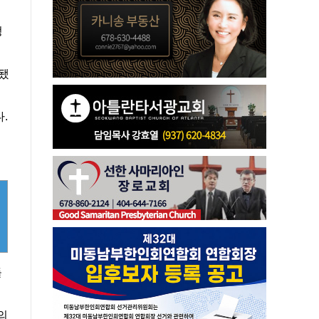
정
 됐
.
들
의