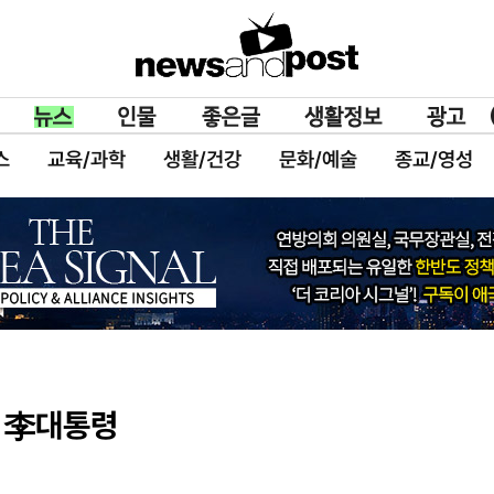
스
교육/과학
생활/건강
문화/예술
종교/영성
린 李대통령