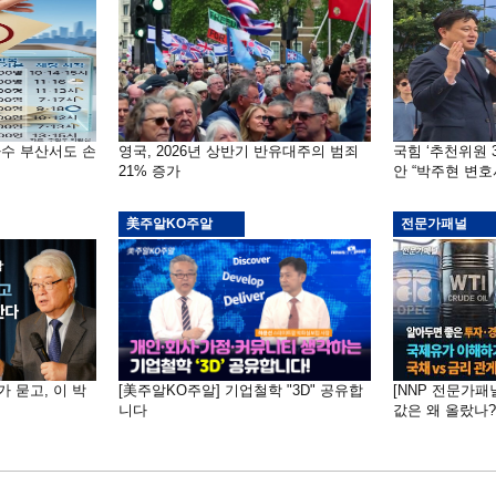
자수 부산서도 손
영국, 2026년 상반기 반유대주의 범죄
국힘 ‘추천위원 
21% 증가
안 “박주현 변호
美주알KO주알
전문가패널
가 묻고, 이 박
[美주알KO주알] 기업철학 "3D" 공유합
[NNP 전문가패
니다
값은 왜 올랐나?…