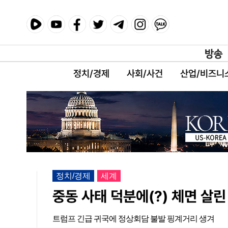
정치/경제
사회/사건
산업/비즈니
정치/경제
세계
중동 사태 덕분에(?) 체면 살
트럼프 긴급 귀국에 정상회담 불발 핑계거리 생겨