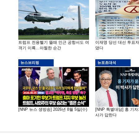
트럼프 전용헬기 뜰때 인근 공항서도 여
이재명 당선 대선 투표
객기 이륙…아찔한 순간
댔다
뉴스브리핑
뉴포초대석
[NNP 뉴스 생방송] 2026년 8월 5일(수)
[NNP 특별대담] 홍 기자
사가 답한다