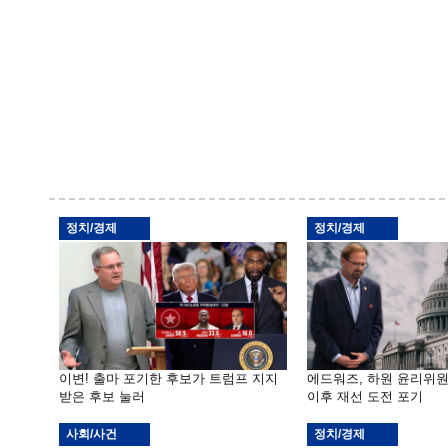
정치/경제
정치/경제
이변! 출마 포기한 후보가 트럼프 지지
에드워즈, 하원 윤리위
받은 후보 눌러
이후 재선 도전 포기
사회/사건
정치/경제