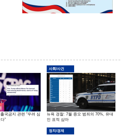
사회/사건
 출국금지 관련 “우려 심
뉴욕 경찰: 7월 증오 범죄의 70%, 유대
다”
인 표적 삼아
정치/경제