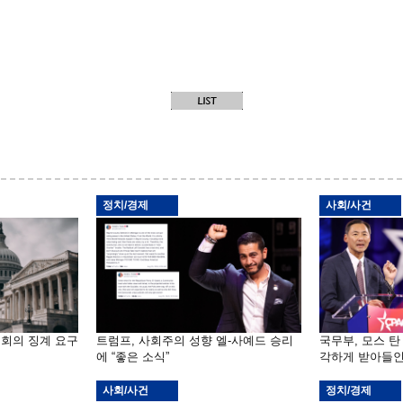
정치/경제
사회/사건
원회의 징계 요구
트럼프, 사회주의 성향 엘-사예드 승리
국무부, 모스 탄
에 “좋은 소식”
각하게 받아들인
사회/사건
정치/경제